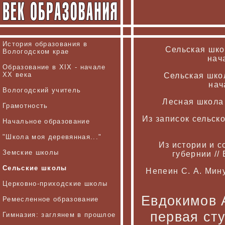
История образования в
Сельская шко
Вологодском крае
нача
Образование в XIX - начале
XX века
Сельская школ
нач
Вологодский учитель
Лесная школа 
Грамотность
Из записок сельско
Начальное образование
"Школа моя деревянная..."
Из истории и 
Земские школы
губернии // 
Сельские школы
Непеин С. А. Мину
Церковно-приходские школы
Евдокимов 
Ремесленное образование
первая ст
Гимназия: заглянем в прошлое