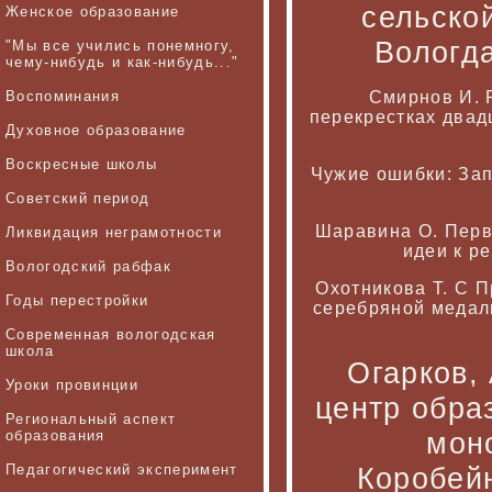
сельской
Женское образование
Вологда
"Мы все учились понемногу,
чему-нибудь и как-нибудь..."
Воспоминания
Смирнов И. 
перекрестках двадц
Духовное образование
Воскресные школы
Чужие ошибки: Зап
Советский период
Шаравина О. Первы
Ликвидация неграмотности
идеи к ре
Вологодский рабфак
Охотникова Т. С 
Годы перестройки
серебряной медали
Современная вологодская
школа
Огарков,
Уроки провинции
центр обра
Региональный аспект
моно
образования
Педагогический эксперимент
Коробейн