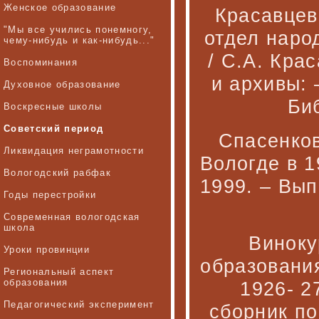
Женское образование
Красавцев
"Мы все учились понемногу,
отдел наро
чему-нибудь и как-нибудь..."
/ С.А. Кра
Воспоминания
и архивы: 
Духовное образование
Биб
Воскресные школы
Советский период
Спасенков
Ликвидация неграмотности
Вологде в 19
Вологодский рабфак
1999. – Вып
Годы перестройки
Современная вологодская
школа
Виноку
Уроки провинции
образования
Региональный аспект
образования
1926- 2
Педагогический эксперимент
сборник по