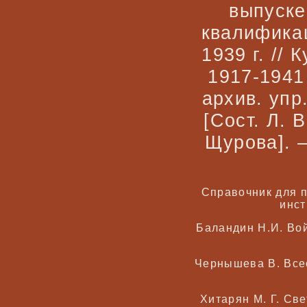
выпуске
квалификац
1939 г. //
1917-1941
архив. упр
[Сост. Л. 
Щурова]. —
Справочник для п
инст
Баландин Н.И. Вой
Чернышева В. Всео
Хитарян М. Г. Све