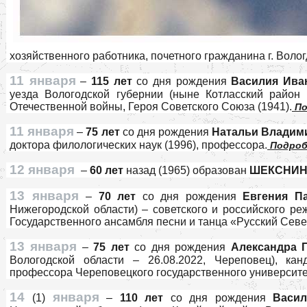
хозяйственного работника, почетного гражданина г. Волог
11 января
–
115 лет
со дня рождения
Василия Ив
уезда Вологодской губернии (ныне Котласский район А
Отечественной войны, Героя Советского Союза (1941).
По
11 января
–
75 лет
со дня рождения
Натальи Влади
доктора филологических наук (1996), профессора.
Подроб
12 января
–
60 лет
назад (1965) образован
ШЕКСНИН
13 января
–
70 лет
со дня рождения
Евгения 
Нижегородской области) – советского и российского ре
Государственного ансамбля песни и танца «Русский Север
13 января
–
75 лет
со дня рождения
Александра
Вологодской области – 26.08.2022, Череповец), кан
профессора Череповецкого государственного университет
14
января
(1)
–
110 лет
со дня рождения
Васи