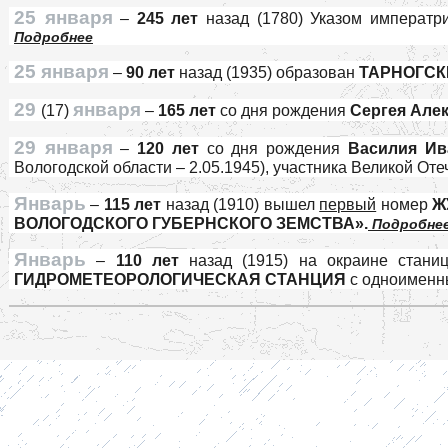
25 января
–
245 лет
назад (1780) Указом императр
Подробнее
25 января
–
90 лет
назад (1935) образован
ТАРНОГСК
29
января
(17)
–
165 лет
со дня рождения
Сергея Але
29 января
–
120 лет
со дня рождения
Василия И
Вологодской области – 2.05.1945), участника Великой От
Январь
–
115 лет
назад (1910) вышел
первый
номер
Ж
ВОЛОГОДСКОГО ГУБЕРНСКОГО ЗЕМСТВА».
Подробне
Январь
–
110 лет
назад (1915) на окраине стани
ГИДРОМЕТЕОРОЛОГИЧЕСКАЯ СТАНЦИЯ
с одноименн