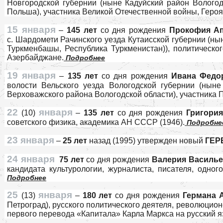
Новгородской губернии (ныне Кадуйский район Вологод
Польша), участника Великой Отечественной войны, Героя
15 января
–
145 лет
со дня рождения
Прокофия А
с. Шардомети Рачинского уезда Кутаисской губернии (ны
Туркменбашы, Республика Туркменистан)), политическог
Азербайджане.
Подробнее
19 января
–
135 лет
со дня рождения
Ивана Федо
волости Вельского уезда Вологодской губернии (нын
Верховажского района Вологодской области), участника 
22
января
(10)
–
135 лет
со дня рождения
Григори
советского физика, академика АН СССР (1946).
Подробне
23 января
–
25 лет
назад (1995) утвержден новый
ГЕР
24 января
75 лет
со дня рождения
Валерия Василь
кандидата культурологии, журналиста, писателя, одно
Подробнее
25
января
(13)
–
180 лет
со дня рождения
Германа 
Петроград), русского политического деятеля, революцион
первого перевода «Капитала» Карла Маркса на русский яз