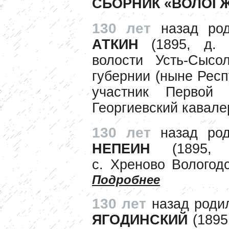
СБОРНИК «ВОЛОГ
130 лет
назад ро
АТКИН
(1895, д. 
волости Усть-Сысол
губернии (ныне Респ
участник Первой
Георгиевский кавале
130 лет
назад ро
НЕПЕИН
(1895, В
с. Хреново Вологодс
Подробнее
130 лет
назад роди
ЯГОДИНСКИЙ
(1895