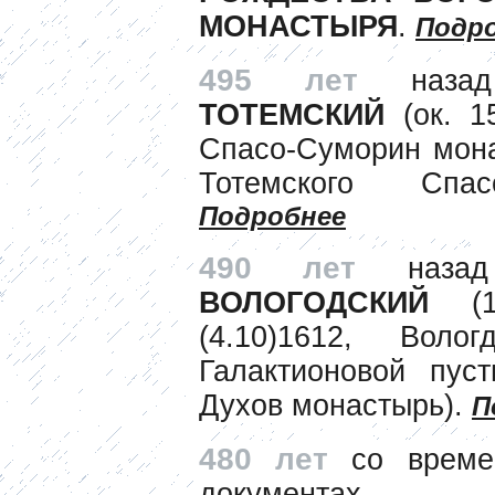
МОНАСТЫРЯ
.
Подр
495 лет
наза
ТОТЕМСКИЙ
(ок. 15
Спасо-Суморин мона
Тотемского Спас
Подробнее
490 лет
наза
ВОЛОГОДСКИЙ
(15
(4.10)1612, Волог
Галактионовой пуст
Духов монастырь).
П
480 лет
со времен
докумен