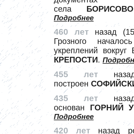
села
БОРИСОВО
Подробнее
460 лет
назад (1
Грозного началос
укреплений вокруг
КРЕПОСТИ
.
Подробн
455 лет
назад
построен
СОФИЙСК
435 лет
наз
основан
ГОРНИЙ У
Подробнее
420 лет
назад р