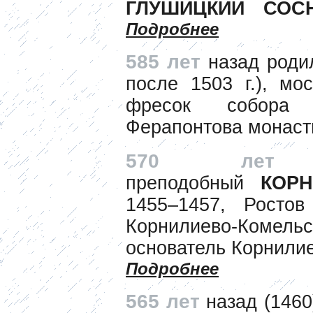
ГЛУШИЦКИЙ СОС
Подробнее
585 лет
назад роди
после 1503 г.), мо
фресок собора 
Ферапонтова монас
570 л
преподобный
КОРН
1455–1457, Ростов
Корнилиево-Комель
основатель Корнили
Подробнее
565 лет
назад (1460