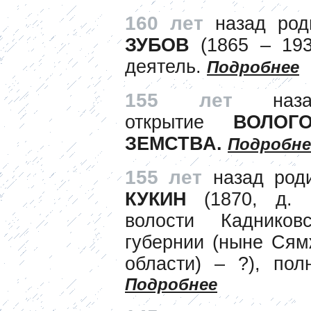
160 лет
назад род
ЗУБОВ
(1865 – 1932
деятель.
Подробнее
155 лет
назад
открытие
ВОЛОГ
ЗЕМСТВА.
Подробне
155 лет
назад род
КУКИН
(1870, д. П
волости Кадников
губернии (ныне Сям
области) – ?), пол
Подробнее