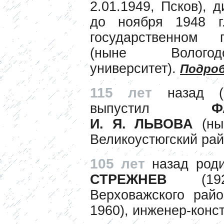
2.01.1949, Псков), д
до ноября 1948 г
государственном п
(ныне Вологодс
университет).
Подро
115 лет
назад 
выпустил
ФАНЕ
И. Я. ЛЬВОВА
(ны
Великоустюгский рай
105 лет
назад род
СТРЕЖНЕВ
(1920
Верховажского райо
1960), инженер-конс