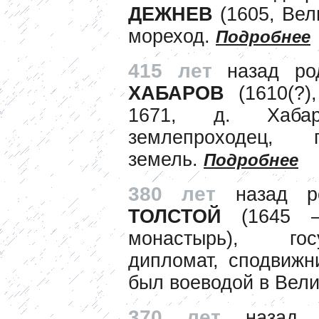
ДЕЖНЕВ
(1605, Вел
мореход.
Подробнее
415 лет
назад ро
ХАБАРОВ
(1610(?)
1671, д. Хабар
землепроходец, 
земель.
Подробнее
380 лет
назад р
ТОЛСТОЙ
(1645 – 
монастырь), гос
дипломат, сподвижни
был воеводой в Вел
370 лет
назад 