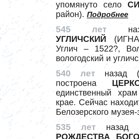
упомянуто село
С
район).
Подробнее
545 лет
н
УГЛИЧСКИЙ
(ИГНА
Углич – 1522?, Вол
вологодский и углич
540 лет
назад (
построена
ЦЕРК
единственный храм
крае. Сейчас находи
Белозерского музея-
535 лет
назад (
РОЖДЕСТВА БОГ