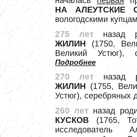
началась
первая
пр
НА АЛЕУТСКИЕ 
вологодскими купца
275 лет
назад 
ЖИЛИН
(1750, Вел
Великий Устюг), 
Подробнее
270 лет
назад
ЖИЛИН
(1755, Вели
Устюг), серебряных 
260 лет
назад род
КУСКОВ
(1765, Тот
исследователь 