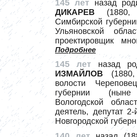
145 лет
назад род
ДИКАРЕВ
(1880, 
Симбирской губерни
Ульяновской облас
проектировщик мно
Подробнее
145 лет
назад ро
ИЗМАЙЛОВ
(1880,
волости Череповец
губернии (ныне
Вологодской обла
деятель, депутат 2
Новгородской губер
140 лет
назад (18