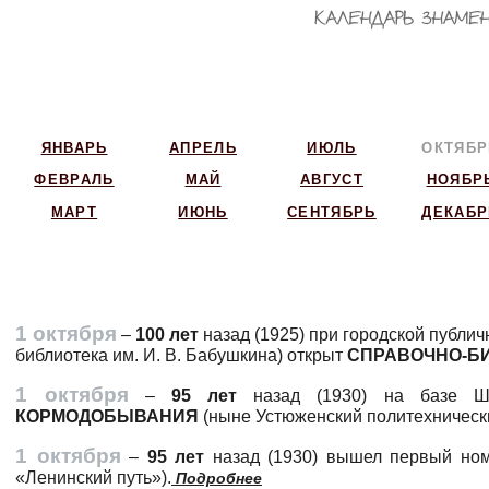
ЯНВАРЬ
АПРЕЛЬ
ИЮЛЬ
ОКТЯБР
ФЕВРАЛЬ
МАЙ
АВГУСТ
НОЯБР
МАРТ
ИЮНЬ
СЕНТЯБРЬ
ДЕКАБР
1 октября
–
100 лет
назад (1925) при городской публи
библиотека им. И. В. Бабушкина) открыт
СПРАВОЧНО-Б
1 октября
–
95 лет
назад (1930) на базе Ш
КОРМОДОБЫВАНИЯ
(ныне Устюженский политехнически
1 октября
–
95 лет
назад (1930) вышел первый но
«Ленинский путь»).
Подробнее