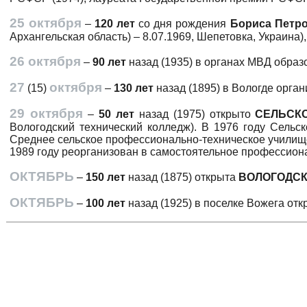
25 октября
–
120 лет
со дня рождения
Бориса Петр
Архангельская область) – 8.07.1969, Шепетовка, Украина),
26 октября
–
90 лет
назад (1935) в органах МВД обра
27
октября
(15)
–
130 лет
назад (1895) в Вологде орга
29 октября
–
50 лет
назад (1975) открыто
СЕЛЬСК
Вологодский технический колледж). В 1976 году Сель
Среднее сельское профессионально-техническое училище
1989 году реорганизован в самостоятельное профессион
ОКТЯБРЬ
–
150 лет
назад (1875) открыта
ВОЛОГОДСК
ОКТЯБРЬ
–
100 лет
назад (1925) в поселке Вожега от