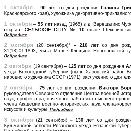
1 октября
–
90 лет
со дня рождения
Галины Гри
Красноярского края), художника декоративно-прикладного
1 октября
–
55 лет
назад (1965) в д. Верещагино Чур
открыто
СЕЛЬСКОЕ СПТУ № 10
(ныне Шекснински
Подробнее
2 октября
(20 сентября)* –
210 лет
со дня рож
31(18).01.1893, мыза Малое Клещино Новгородской губ
Подробнее
2 октября
(19 сентября) –
125 лет
со дня рождения
Ал
уезда Вологодской губернии (ныне Харовский район Вол
народного художника СССР (1971), заслуженного деятел
2 октября
–
75 лет
со дня рождения
Виктора Бор
руководителя Северного отделения Центра военной истор
наук, профессора, почетного работника высшего профе
члена Академии военно-исторических наук, члена-корр
искусств и культуры.
Подробнее
3 октября
(21 сентября) –
130 лет
со дня рожде
Кузьминской волости Рязанского уезда Рязанской губерн
Петербург)), поэта.