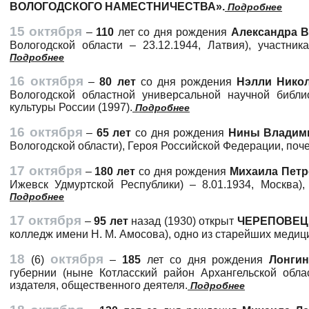
ВОЛОГОДСКОГО НАМЕСТНИЧЕСТВА».
Подробнее
15 октября
–
110
лет со дня рождения
Александра 
Вологодской области – 23.12.1944, Латвия), участни
Подробнее
16 октября
–
80 лет
со дня рождения
Нэлли Нико
Вологодской областной универсальной научной библи
культуры России (1997).
Подробнее
16 октября
–
65 лет
со дня рождения
Нины Влади
Вологодской области), Героя Российской Федерации, поч
17 октября
–
180 лет
со дня рождения
Михаила Пет
Ижевск Удмуртской Республики) – 8.01.1934, Москва)
Подробнее
17 октября
–
95 лет
назад (1930) открыт
ЧЕРЕПОВЕЦ
колледж имени Н. М. Амосова), одно из старейших медиц
18
октября
(6)
–
185
лет со дня рождения
Лонги
губернии (ныне Котласский район Архангельской област
издателя, общественного деятеля.
Подробнее