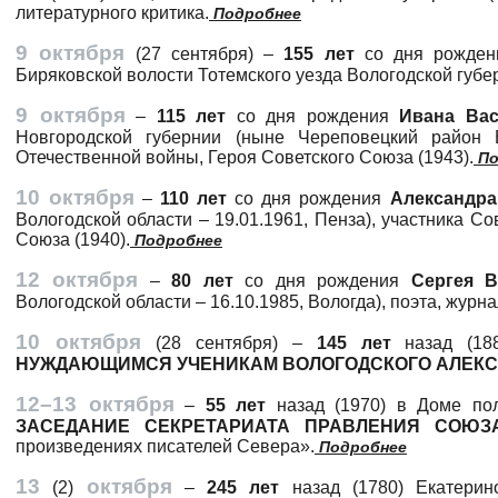
литературного критика.
Подробнее
9 октября
(27 сентября) –
155 лет
со дня рожден
Биряковской волости Тотемского уезда Вологодской губер
9 октября
–
115 лет
со дня рождения
Ивана Ва
Новгородской губернии (ныне Череповецкий район В
Отечественной войны, Героя Советского Союза (1943).
По
10 октября
–
110 лет
со дня рождения
Александр
Вологодской области – 19.01.1961, Пенза), участника С
Союза (1940).
Подробнее
12 октября
–
80 лет
со дня рождения
Сергея 
Вологодской области – 16.10.1985, Вологда), поэта, журна
10 октября
(28 сентября) –
145 лет
назад (188
НУЖДАЮЩИМСЯ УЧЕНИКАМ ВОЛОГОДСКОГО АЛЕКС
12–13 октября
–
55 лет
назад (1970) в Доме по
ЗАСЕДАНИЕ СЕКРЕТАРИАТА ПРАВЛЕНИЯ СОЮЗ
произведениях писателей Севера».
Подробнее
13
октября
(2)
–
245 лет
назад (1780) Екатерин