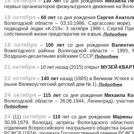
18 октября
–
130 лет
со дня рождения
Михаила Л
первых организаторов физкультурного движения на Воло
18 октября
–
60 лет
со дня рождения
Сергея Анато
Вологодской области – 03.10.1986, Саргассово море),
подводной лодки «К-219». 3 октября 1986 г. Сергей П
собственной жизни предотвратив ее взрыв.
Подробнее
18 октября
–
100 лет
со дня рождения
Валенти
Вожегодского района Вологодской области – 1993, М
Воздушно-десантными войсками СССР.
Подробнее
21 октября
– 10 лет назад (2015) открыт
МУЗЕЙ-КВАРТ
22 октября
–
140 лет
назад (1885) в Великом Устюге 
(ныне Великоустюгский детский дом № 1).
Подробнее
24 октября
–
115 лет
со дня рождения
Михаила К
Вологодской области – 26.06.1944, Ленинград), участн
Подробнее
24
октября
(11)
–
110
лет со дня рождения
Марины
30.09.1979, Вологда), актрисы Вологодского областно
отделения Всероссийского театрального общества (ныне 
РСФСР (1974), лауреата Государственной премии РСФСР (