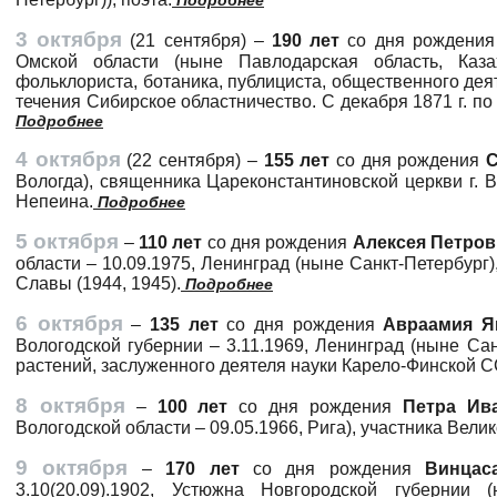
Подробнее
3 октября
(21 сентября) –
190 лет
со дня рождения
Омской области (ныне Павлодарская область, Казах
фольклориста, ботаника, публициста, общественного дея
течения Сибирское областничество. С декабря 1871 г. по 
Подробнее
4 октября
(22 сентября) –
155 лет
со дня рождения
С
Вологда), священника Цареконстантиновской церкви г. В
Непеина.
Подробнее
5 октября
–
110 лет
со дня рождения
Алексея Петро
области – 10.09.1975, Ленинград (ныне Санкт-Петербург
Славы (1944, 1945).
Подробнее
6 октября
–
135 лет
со дня рождения
Авраамия Я
Вологодской губернии – 3.11.1969, Ленинград (ныне Сан
растений, заслуженного деятеля науки Карело-Финской С
8 октября
–
100 лет
со дня рождения
Петра Ив
Вологодской области – 09.05.1966, Рига), участника Вели
9 октября
–
170 лет
со дня рождения
Винцас
3.10(20.09).1902, Устюжна Новгородской губернии (