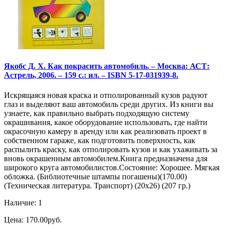
Якобс Д. Х. Как покрасить автомобиль. – Москва: АСТ:
Астрель, 2006. – 159 с.: ил. – ISBN 5-17-031939-8.
Искрящаяся новая краска и отполированный кузов радуют
глаз и выделяют ваш автомобиль среди других. Из книги вы
узнаете, как правильно выбрать подходящую систему
окрашивания, какое оборудование использовать, где найти
окрасочную камеру в аренду или как реализовать проект в
собственном гараже, как подготовить поверхность, как
распылить краску, как отполировать кузов и как ухаживать за
вновь окрашенным автомобилем.Книга предназначена для
широкого круга автомобилистов.Состояние: Хорошее. Мягкая
обложка. (Библиотечные штампы погашены)(170.00)
(Техническая литература. Транспорт) (20х26) (207 гр.)
Наличие: 1
Цена: 170.00руб.