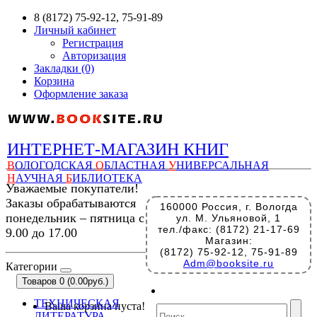
8 (8172) 75-92-12, 75-91-89
Личный кабинет
Регистрация
Авторизация
Закладки (0)
Корзина
Оформление заказа
ИНТЕРНЕТ-МАГАЗИН КНИГ
В
ОЛОГОДСКАЯ
О
БЛАСТНАЯ
У
НИВЕРСАЛЬНАЯ
Н
АУЧНАЯ
Б
ИБЛИОТЕКА
Уважаемые покупатели!
Заказы обрабатываются
160000 Россия, г. Вологда
понедельник – пятница с
ул. М. Ульяновой, 1
тел./факс: (8172) 21-17-69
9.00 до 17.00
Магазин:
(8172) 75-92-12, 75-91-89
Adm@booksite.ru
Категории
Товаров 0 (0.00руб.)
ТЕХНИЧЕСКАЯ
Ваша корзина пуста!
ЛИТЕРАТУРА