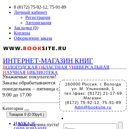
8 (8172) 75-92-12, 75-91-89
Личный кабинет
Регистрация
Авторизация
Закладки (0)
Корзина
Оформление заказа
ИНТЕРНЕТ-МАГАЗИН КНИГ
В
ОЛОГОДСКАЯ
О
БЛАСТНАЯ
У
НИВЕРСАЛЬНАЯ
Н
АУЧНАЯ
Б
ИБЛИОТЕКА
Уважаемые покупатели!
Заказы обрабатываются
160000 Россия, г. Вологда
понедельник – пятница с
ул. М. Ульяновой, 1
тел./факс: (8172) 21-17-69
9.00 до 17.00
Магазин:
(8172) 75-92-12, 75-91-89
Adm@booksite.ru
Категории
Товаров 0 (0.00руб.)
НАУКА И
Ваша корзина пуста!
ОБРАЗОВАНИЕ