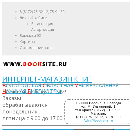
8 (8172) 75-92-12, 75-91-89
Личный кабинет
Регистрация
Авторизация
Закладки (0)
Корзина
Оформление заказа
ИНТЕРНЕТ-МАГАЗИН КНИГ
В
ОЛОГОДСКАЯ
О
БЛАСТНАЯ
У
НИВЕРСАЛЬНАЯ
Н
АУЧНАЯ
Б
ИБЛИОТЕКА
Уважаемые покупатели!
Заказы
обрабатываются
160000 Россия, г. Вологда
ул. М. Ульяновой, 1
понедельник –
тел./факс: (8172) 21-17-69
Магазин:
пятница с 9.00 до 17.00
(8172) 75-92-12, 75-91-89
Adm@booksite.ru