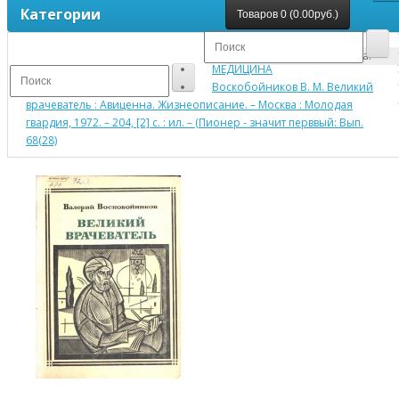
Категории
Товаров 0 (0.00руб.)
Ваша корзина пуста!
МЕДИЦИНА
Воскобойников В. М. Великий
врачеватель : Авиценна. Жизнеописание. – Москва : Молодая
гвардия, 1972. – 204, [2] с. : ил. – (Пионер - значит перввый: Вып.
68(28)