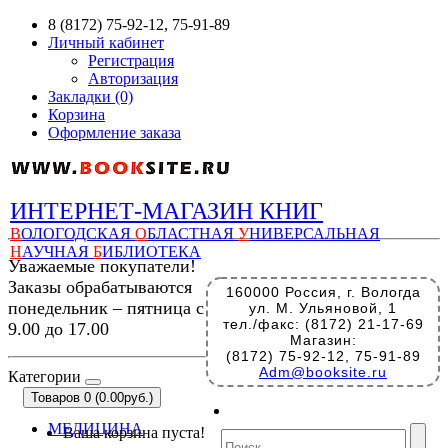
8 (8172) 75-92-12, 75-91-89
Личный кабинет
Регистрация
Авторизация
Закладки (0)
Корзина
Оформление заказа
ИНТЕРНЕТ-МАГАЗИН КНИГ
В
ОЛОГОДСКАЯ
О
БЛАСТНАЯ
У
НИВЕРСАЛЬНАЯ
Н
АУЧНАЯ
Б
ИБЛИОТЕКА
Уважаемые покупатели!
Заказы обрабатываются
160000 Россия, г. Вологда
понедельник – пятница с
ул. М. Ульяновой, 1
тел./факс: (8172) 21-17-69
9.00 до 17.00
Магазин:
(8172) 75-92-12, 75-91-89
Adm@booksite.ru
Категории
Товаров 0 (0.00руб.)
МЕДИЦИНА
Ваша корзина пуста!