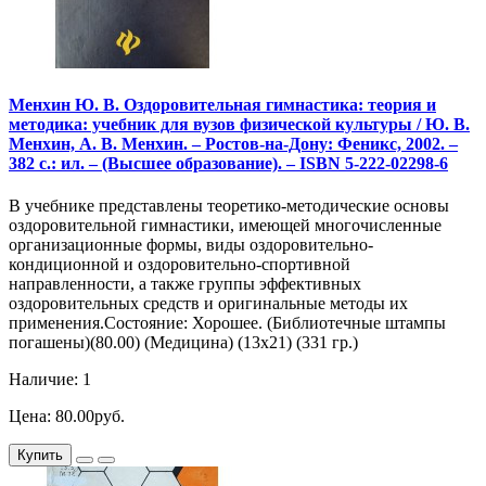
Менхин Ю. В. Оздоровительная гимнастика: теория и
методика: учебник для вузов физической культуры / Ю. В.
Менхин, А. В. Менхин. – Ростов-на-Дону: Феникс, 2002. –
382 с.: ил. – (Высшее образование). – ISBN 5-222-02298-6
В учебнике представлены теоретико-методические основы
оздоровительной гимнастики, имеющей многочисленные
организационные формы, виды оздоровительно-
кондиционной и оздоровительно-спортивной
направленности, а также группы эффективных
оздоровительных средств и оригинальные методы их
применения.Состояние: Хорошее. (Библиотечные штампы
погашены)(80.00) (Медицина) (13х21) (331 гр.)
Наличие: 1
Цена: 80.00руб.
Купить