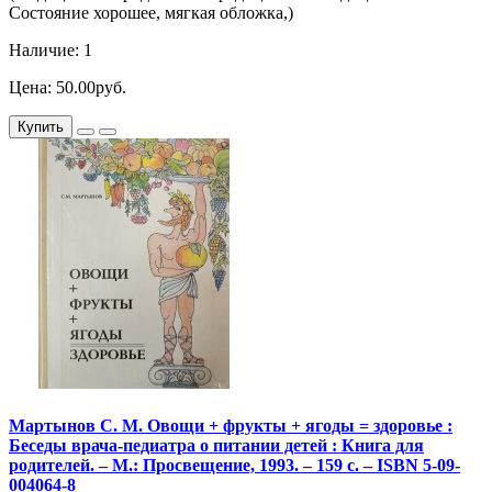
Состояние хорошее, мягкая обложка,)
Наличие: 1
Цена: 50.00руб.
Купить
Мартынов С. М. Овощи + фрукты + ягоды = здоровье :
Беседы врача-педиатра о питании детей : Книга для
родителей. – М.: Просвещение, 1993. – 159 с. – ISBN 5-09-
004064-8