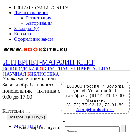
8 (8172) 75-92-12, 75-91-89
Личный кабинет
Регистрация
Авторизация
Закладки (0)
Корзина
Оформление заказа
ИНТЕРНЕТ-МАГАЗИН КНИГ
В
ОЛОГОДСКАЯ
О
БЛАСТНАЯ
У
НИВЕРСАЛЬНАЯ
Н
АУЧНАЯ
Б
ИБЛИОТЕКА
Уважаемые покупатели!
Заказы обрабатываются
160000 Россия, г. Вологда
понедельник – пятница с
ул. М. Ульяновой, 1
тел./факс: (8172) 21-17-69
9.00 до 17.00
Магазин:
(8172) 75-92-12, 75-91-89
Adm@booksite.ru
Категории
Товаров 0 (0.00руб.)
МЕДИЦИНА
Ваша корзина пуста!