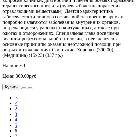
вопросам клиники, диагностики и лечения боевых поражений
терапевтического профиля (лучевая болезнь, поражения
отравляющими веществами). Дается характеристика
заболеваемости личного состава войск в военное время и
подробно излагаются заболевания внутренних органов,
встречающиеся у раненых и контуженных, а также при
ожогах и отморожениях. Специальная глава посвящена
военно-профессиональной патологии, в нее включены
основные принципы оказания неотложной помощи при
острых интоксикациях.Состояние: Хорошее.(300.00)
(Медицина) (15х23) (337 гр.)
Наличие: 1
Цена: 300.00руб.
Купить
|<
<
2
3
4
5
6
7