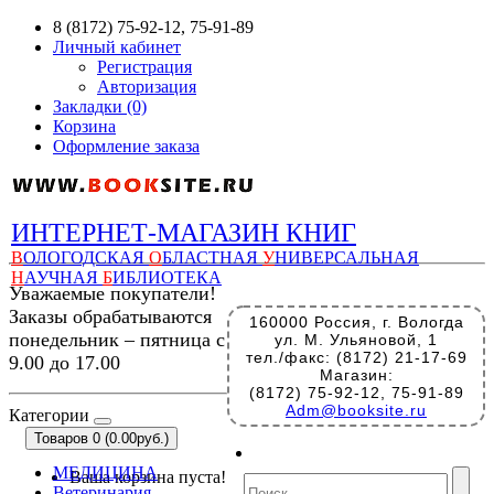
8 (8172) 75-92-12, 75-91-89
Личный кабинет
Регистрация
Авторизация
Закладки (0)
Корзина
Оформление заказа
ИНТЕРНЕТ-МАГАЗИН КНИГ
В
ОЛОГОДСКАЯ
О
БЛАСТНАЯ
У
НИВЕРСАЛЬНАЯ
Н
АУЧНАЯ
Б
ИБЛИОТЕКА
Уважаемые покупатели!
Заказы обрабатываются
160000 Россия, г. Вологда
понедельник – пятница с
ул. М. Ульяновой, 1
тел./факс: (8172) 21-17-69
9.00 до 17.00
Магазин:
(8172) 75-92-12, 75-91-89
Adm@booksite.ru
Категории
Товаров 0 (0.00руб.)
МЕДИЦИНА
Ваша корзина пуста!
Ветеринария