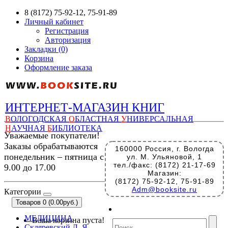
8 (8172) 75-92-12, 75-91-89
Личный кабинет
Регистрация
Авторизация
Закладки (0)
Корзина
Оформление заказа
ИНТЕРНЕТ-МАГАЗИН КНИГ
В
ОЛОГОДСКАЯ
О
БЛАСТНАЯ
У
НИВЕРСАЛЬНАЯ
Н
АУЧНАЯ
Б
ИБЛИОТЕКА
Уважаемые покупатели!
Заказы обрабатываются
160000 Россия, г. Вологда
понедельник – пятница с
ул. М. Ульяновой, 1
тел./факс: (8172) 21-17-69
9.00 до 17.00
Магазин:
(8172) 75-92-12, 75-91-89
Adm@booksite.ru
Категории
Товаров 0 (0.00руб.)
МЕДИЦИНА
Ваша корзина пуста!
Скляревский Л. Я.