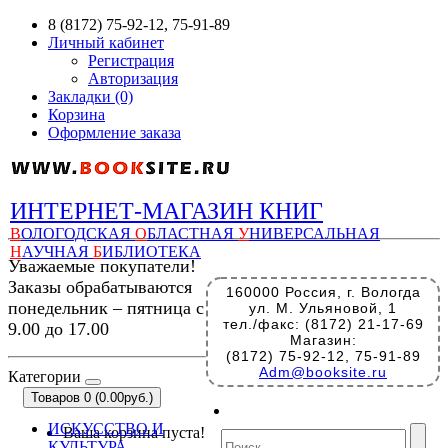
8 (8172) 75-92-12, 75-91-89
Личный кабинет
Регистрация
Авторизация
Закладки (0)
Корзина
Оформление заказа
ИНТЕРНЕТ-МАГАЗИН КНИГ
В
ОЛОГОДСКАЯ
О
БЛАСТНАЯ
У
НИВЕРСАЛЬНАЯ
Н
АУЧНАЯ
Б
ИБЛИОТЕКА
Уважаемые покупатели!
Заказы обрабатываются
160000 Россия, г. Вологда
понедельник – пятница с
ул. М. Ульяновой, 1
тел./факс: (8172) 21-17-69
9.00 до 17.00
Магазин:
(8172) 75-92-12, 75-91-89
Adm@booksite.ru
Категории
Товаров 0 (0.00руб.)
ИСКУССТВО И
Ваша корзина пуста!
КУЛЬТУРА