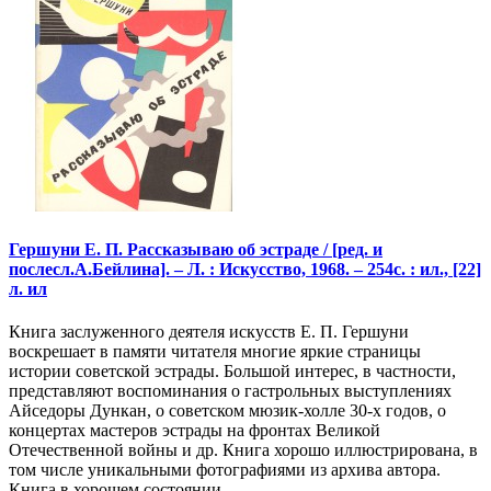
Гершуни Е. П. Рассказываю об эстраде / [ред. и
послесл.А.Бейлина]. – Л. : Искусство, 1968. – 254с. : ил., [22]
л. ил
Книга заслуженного деятеля искусств Е. П. Гершуни
воскрешает в памяти читателя многие яркие страницы
истории советской эстрады. Большой интерес, в частности,
представляют воспоминания о гастрольных выступлениях
Айседоры Дункан, о советском мюзик-холле 30-х годов, о
концертах мастеров эстрады на фронтах Великой
Отечественной войны и др. Книга хорошо иллюстрирована, в
том числе уникальными фотографиями из архива автора.
Книга в хорошем состоянии.