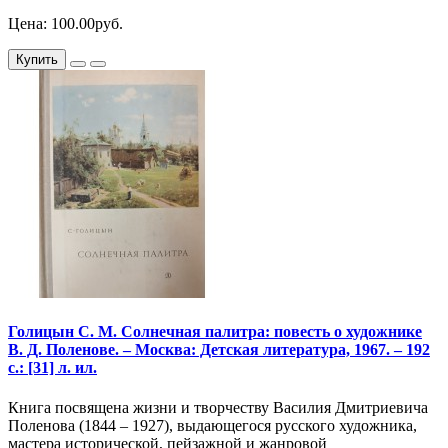
Цена: 100.00руб.
Купить
Голицын С. М. Солнечная палитра: повесть о художнике
В. Д. Поленове. – Москва: Детская литература, 1967. – 192
с.: [31] л. ил.
Книга посвящена жизни и творчеству Василия Дмитриевича
Поленова (1844 – 1927), выдающегося русского художника,
мастера исторической, пейзажной и жанровой