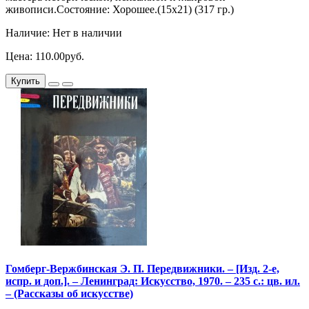
живописи.Состояние: Хорошее.(15х21) (317 гр.)
Наличие: Нет в наличии
Цена: 110.00руб.
Купить
Гомберг-Вержбинская Э. П. Передвижники. – [Изд. 2-е,
испр. и доп.]. – Ленинград: Искусство, 1970. – 235 с.: цв. ил.
– (Рассказы об искусстве)