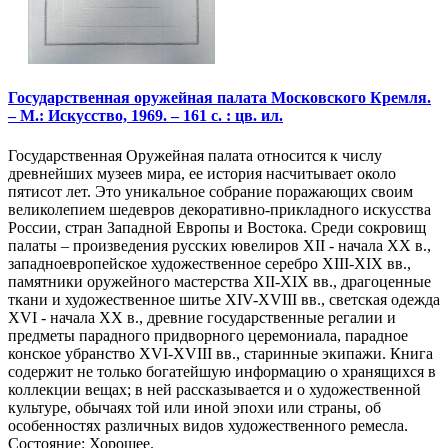
Государственная оружейная палата Московского Кремля.
– М.: Искусство, 1969. – 161 с. : цв. ил.
Государственная Оружейная палата относится к числу
древнейших музеев мира, ее история насчитывает около
пятисот лет. Это уникальное собрание поражающих своим
великолепием шедевров декоративно-прикладного искусства
России, стран Западной Европы и Востока. Среди сокровищ
палаты – произведения русских ювелиров XII - начала ХХ в.,
западноевропейское художественное серебро XIII-XIX вв.,
памятники оружейного мастерства XII-XIX вв., драгоценные
ткани и художественное шитье XIV-XVIII вв., светская одежда
XVI - начала ХХ в., древние государственные регалии и
предметы парадного придворного церемониала, парадное
конское убранство XVI-XVIII вв., старинные экипажи. Книга
содержит не только богатейшую информацию о хранящихся в
коллекции вещах; в ней рассказывается и о художественной
культуре, обычаях той или иной эпохи или страны, об
особенностях различных видов художественного ремесла.
Состояние: Хорошее.