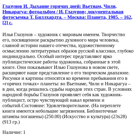
Глазунов И. Дыхание горячих дней: Вьетнам, Чили,
Никарагуа: фотоальбом / И. Глазунов; документальная
фотосъемка Т. Биллхардта. – Москва: Планета, 1985. – 162,
[2] с.
Илья Глазунов – художник с мировым именем. Творчество
его, посвященное раскрытию духовного мира человека,
славной истории нашего отечества, художественному
осмыслению литературных образов русской классики, глубоко
индивидуально. Особый интерес представляют ярко
публицистические работы художника, собранные в этой
книге. Они показывают Илью Глазунова в новом свете,
расширяют наше представление о его творческом диапазоне.
Рисунки и картины относятся ко времени пребывания его в
«горячих точках» планеты: во Вьетнаме, Чили и Никарагуа –
в дни, когда решались судьбы народов этих стран. В условиях
народной борьбы Глазунов проявляет себя как художник-
публицист, остро чувствующий накал времени и
событий.Состояние: Удовлетворительное. (На переплете
книги имеются небольшие загрязнения. Библиотечные
штампы погашены) (250.00) (Искусство и культура) (23х28)
(913 гр.)
Наличие: 1