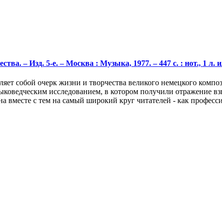
ва. – Изд. 5-е. – Москва : Музыка, 1977. – 447 с. : нот., 1 
яет собой очерк жизни и творчества великого немецкого компо
коведческим исследованием, в котором получили отражение взг
а вместе с тем на самый широкий круг читателей - как професс