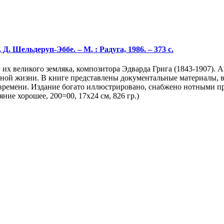
Д. Шельдеруп-Эббе. – М. : Радуга, 1986. – 373 с.
х великого земляка, композитора Эдварда Грига (1843-1907). А
йной жизни. В книге представлены документальные материалы, 
времени. Издание богато иллюстрировано, снабжено нотными пр
яние хорошее, 200=00, 17х24 см, 826 гр.)