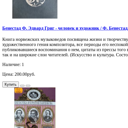
Бенестад Ф. Эдвард Григ - человек и художник / Ф. Бенестад, 
Книга норвежских музыковедов посвящена жизни и творчеству и
художественного гения композитора, все периоды его неспоко
публиковавшиеся воспоминания о нем, цитаты из прессы того 
так и на широкие слои читателей. (Искусство и культура. Состо
Наличие: 1
Цена: 200.00руб.
Купить