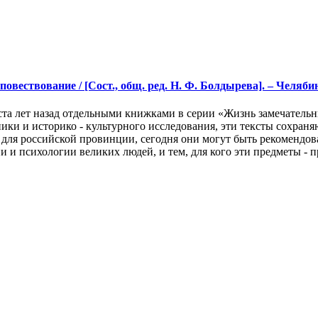
ествование / [Сост., общ. ред. Н. Ф. Болдырева]. – Челябинск:
ста лет назад отдельными книжками в серии «Жизнь замечательн
ики и историко - культурного исследования, эти тексты сохраня
 для российской провинции, сегодня они могут быть рекомендо
ии и психологии великих людей, и тем, для кого эти предметы -