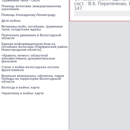
Труженики тыла – Оште
сост. : В.К. Перепеченко,
Помощь вологжан эвакуированному
147.
населению
Помощь блокадному Ленинграду
Дети войны
Ветераны войн, погибшие, труженики
тыла, солдатские вдовы
Поисковое движение в Вологодской
области
Единая информационная база на
погибших вологжан (Парфинский район,
Новогородская область)
«Хранить вечно»: областной
кинофестиваль документальных
фильмов
Стихи о войне вологодских поэтов-
фронтовиков
Военные мемориалы, обелиски, парки
Победы на территории Вологодской
области
Вологда и война: карта
Череповец и война: карта