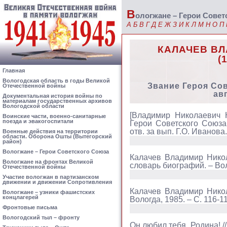
В
ологжане – Герои Совет
А
Б
В
Г
Д
Е
Ж
З
И
К
Л
М
Н
О
П
КАЛАЧЕВ В
(
Главная
Вологодская область в годы Великой
Звание Героя Со
Отечественной войны
ав
Документальная история войны по
материалам государственных архивов
Вологодской области
[Владимир Николаевич К
Воинские части, военно-санитарные
поезда и эвакогоспитали
Герои Советского Союза, 
отв. за вып. Г.О. Иванова. –
Военные действия на территории
области. Оборона Ошты (Вытегорский
район)
Вологжане – Герои Советского Союза
Калачев Владимир Никол
Вологжане на фронтах Великой
словарь биографий. – Воло
Отечественной войны
Участие вологжан в партизанском
движении и движении Сопротивления
Калачев Владимир Никол
Вологжане – узники фашистских
концлагерей
Вологда, 1985. – С. 116-1
Фронтовые письма
Вологодский тыл – фронту
Он любил тебя, Родина! /