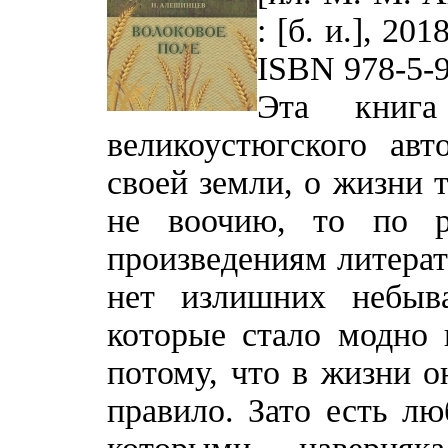
: [б. и.], 201
ISBN 978-5-9
Эта книга
великоустюгского ав
своей земли, о жизни т
не воочию, то по р
произведениям литерат
нет излишних небыв
которые стало модно 
потому, что в жизни о
правило. Зато есть лю