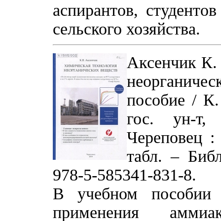
аспирантов, студентов
сельского хозяйства.
Аксенчик К.
неорганиче
пособие / К.
гос. ун-т,
Череповец : 
табл. – Биб
978-5-585341-831-8.
В учебном пособии 
применения аммиа