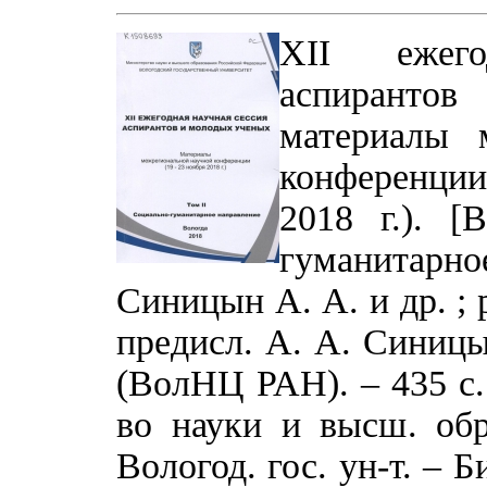
XII ежего
аспиранто
материалы 
конференции
2018 г.). [
гуманитарно
Синицын А. А. и др. ; р
предисл. А. А. Синицы
(ВолНЦ РАН). – 435 с. :
во науки и высш. обр
Вологод. гос. ун-т. – Б