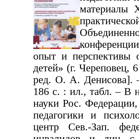
материалы 
практическ
Объединенн
конференции
опыт и перспективы 
детей» (г. Череповец, 6
ред. О. А. Денисова]. 
186 с. : ил., табл. – В
науки Рос. Федерации, 
педагогики и психоло
центр Сев.-Зап. фе
инвалидов и лиц с 