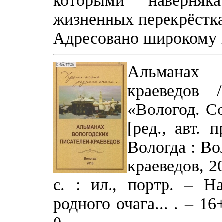
которыми наверняк
жизненных перекрёстка
Адресовано широкому к
Альманах в
краеведов 
«Вологод. Со
[ред., авт. 
Вологда : Во
краеведов, 2
с. : ил., портр. – Н
родного очага... . – 1