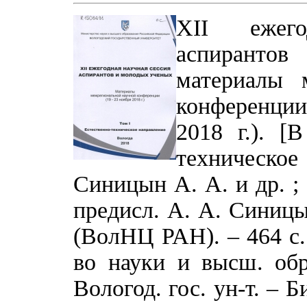
XII ежего
аспиранто
материалы 
конференции
2018 г.). [В
техническое
Синицын А. А. и др. ; 
предисл. А. А. Синицы
(ВолНЦ РАН). – 464 с. :
во науки и высш. обр
Вологод. гос. ун-т. – Б