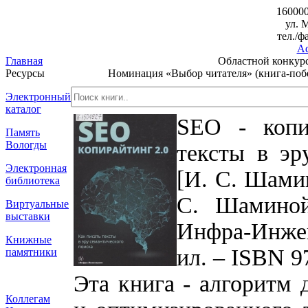
160000
ул. 
тел./ф
Ad
Главная
Областной конкурс
Ресурсы
Номинация «Выбор читателя» (книга-побе
Электронный
каталог
SEO - копи
Память
Вологды
тексты в эр
Электронная
[И. С. Шамин
библиотека
С. Шаминой
Виртуальные
выставки
Инфра-Инжене
Книжные
ил. – ISBN 9
памятники
Эта книга - алгоритм 
Коллегам