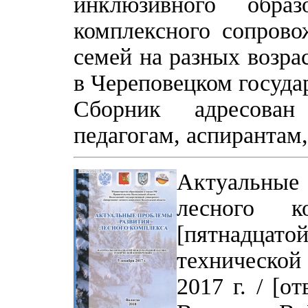
инклюзивного обра
комплексного сопров
семей на разных возра
в Череповецком госуда
Сборник адресован 
педагогам, аспирантам,
Актуальны
лесного к
[пятнадцато
технической
2017 г. / [о