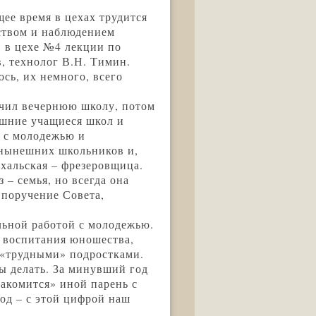
ее время в цехах трудится
ством и наблюдением
, в цехе №4 лекции по
, технолог В.Н. Тимин.
ось, их немного, всего
нчил вечернюю школу, потом
ашние учащиеся школ и
е с молодежью и
 нынешних школьников и,
хальская – фрезеровщица.
 – семья, но всегда она
 поручение Совета,
ельной работой с молодежью.
е воспитания юношества,
 «трудными» подростками.
бы делать. За минувший год
накомится» иной парень с
од – с этой цифрой наш