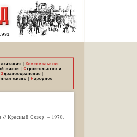
1991
|
 агитация
Комсомольская
|
ой жизни
троительство и
С
|
|
дравоохранение
З
|
енная жизнь
ародное
Н
 // Красный Север. – 1970.