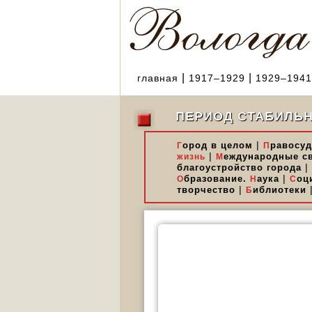
|
|
главная
1917–1929
1929–1941
ПЕРИОД СТАБИЛЬ
|
ород в целом
равосуд
Г
П
|
еждународные с
жизнь
М
|
благоустройство города
|
бразование.
аука
оц
О
Н
С
|
творчество
иблиотеки
Б