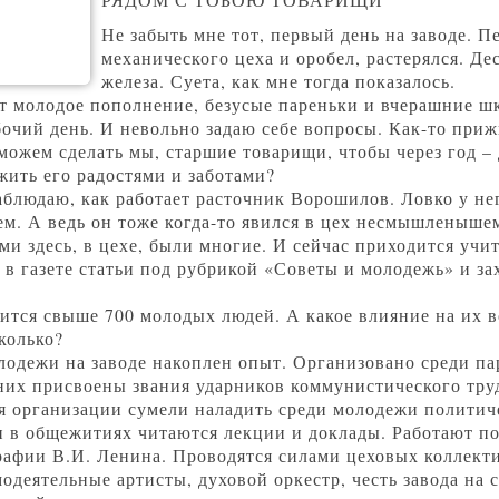
Не забыть мне тот, первый день на заводе. П
механического цеха и оробел, растерялся. Де
железа. Суета, как мне тогда показалось.
ит молодое пополнение, безусые пареньки и вчерашние ш
чий день. И невольно задаю себе вопросы. Как-то прижи
можем сделать мы, старшие товарищи, чтобы через год 
 жить его радостями и заботами?
аблюдаю, как работает расточник Ворошилов. Ловко у не
ем. А ведь он тоже когда-то явился в цех несмышленыше
 здесь, в цехе, были многие. И сейчас приходится учи
 в газете статьи под рубрикой «Советы и молодежь» и за
ится свыше 700 молодых людей. А какое влияние на их в
колько?
лодежи на заводе накоплен опыт. Организовано среди па
них присвоены звания ударников коммунистического тру
я организации сумели наладить среди молодежи полити
 и в общежитиях читаются лекции и доклады. Работают п
рафии В.И. Ленина. Проводятся силами цеховых коллекти
модеятельные артисты, духовой оркестр, честь завода на