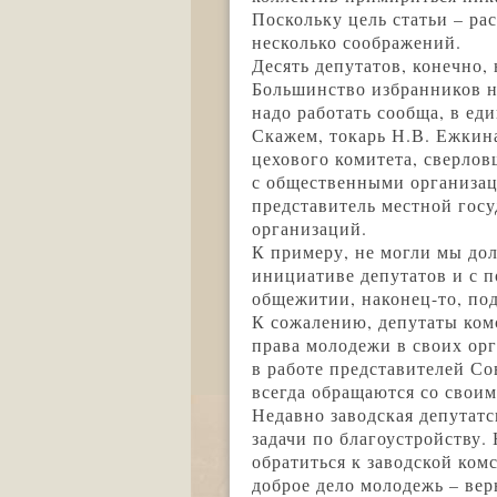
Поскольку цель статьи – ра
несколько соображений.
Десять депутатов, конечно,
Большинство избранников н
надо работать сообща, в ед
Скажем, токарь Н.В. Ежкин
цехового комитета, сверлов
с общественными организаци
представитель местной гос
организаций.
К примеру, не могли мы до
инициативе депутатов и с 
общежитии, наконец-то, под
К сожалению, депутаты ком
права молодежи в своих орг
в работе представителей Со
всегда обращаются со своим
Недавно заводская депутатс
задачи по благоустройству.
обратиться к заводской ком
доброе дело молодежь – вер