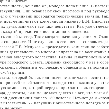
рней и девчат.
ственности, конечно же, молодое пополнение. В настоящ
техучилищ. Они осваивают свои профессии под руковод
делю с учениками проводятся теоретические занятия. Так
им предметам читают коммунисты инженер В.И. Николаев
этих делах занимают все-таки депутаты?. Как уже отмечал
уй, каждый причастен к воспитанию юношества.
сменный мастер. Тоже когда-то начинал учеником. Око
й специалист. И не случайно в его смене – сплошь вчер
есарей Г.В. Менухов – председатель комиссии по работ
нная деятельность во многом направлена на воспитание
членов заводского коллектива. Галина Галактионовна Ми
уре городского Совета. Времени свободного у нее в обрез
, скажем, побывать в молодежном общежитии, выполнить
тской группы.
утата, который бы так или иначе не занимался воспитат
в при всей своей занятости находится на важном участк
ную комиссию, которой нередко приходится иметь дело с
да, депутаты, видимо, делают далеко не все, что могли 
вой дисциплины попало 160 человек. Нет-нет да и «поз
вытрезвитель. 72 нарушения общественного порядка за г
ак не может.