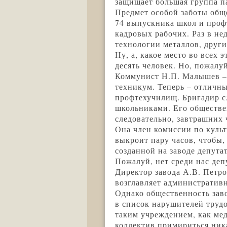
защищает большая группа па
Предмет особой заботы обще
74 выпускника школ и проф
кадровых рабочих. Раз в не
технологии металлов, друг
Ну, а, какое место во всех 
десять человек. Но, пожал
Коммунист Н.П. Малышев – 
техникум. Теперь – отличны
профтехучилищ. Бригадир сл
школьниками. Его обществе
следовательно, завтрашних 
Она член комиссии по культ
выкроит пару часов, чтобы
созданной на заводе депута
Пожалуй, нет среди нас деп
Директор завода А.В. Петро
возглавляет административ
Однако общественность заво
в список нарушителей трудо
таким учреждением, как мед
коллектив примириться ник