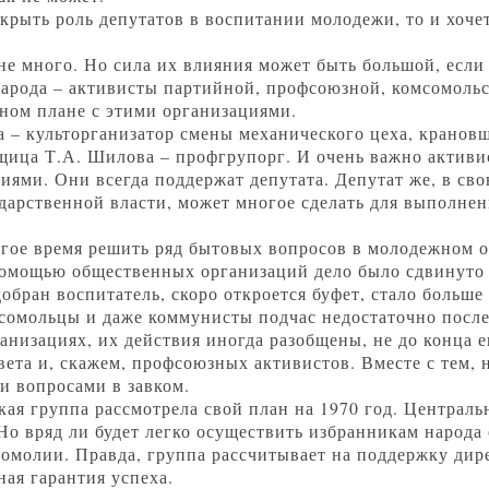
скрыть роль депутатов в воспитании молодежи, то и хочет
 не много. Но сила их влияния может быть большой, если 
арода – активисты партийной, профсоюзной, комсомольс
ином плане с этими организациями.
а – культорганизатор смены механического цеха, кранов
щица Т.А. Шилова – профгрупорг. И очень важно активис
ями. Они всегда поддержат депутата. Депутат же, в сво
ударственной власти, может многое сделать для выполн
лгое время решить ряд бытовых вопросов в молодежном 
помощью общественных организаций дело было сдвинуто 
обран воспитатель, скоро откроется буфет, стало больше
сомольцы и даже коммунисты подчас недостаточно после
анизациях, их действия иногда разобщены, не до конца 
вета и, скажем, профсоюзных активистов. Вместе с тем,
и вопросами в завком.
кая группа рассмотрела свой план на 1970 год. Централь
 Но вряд ли будет легко осуществить избранникам народа 
сомолии. Правда, группа рассчитывает на поддержку дир
ная гарантия успеха.