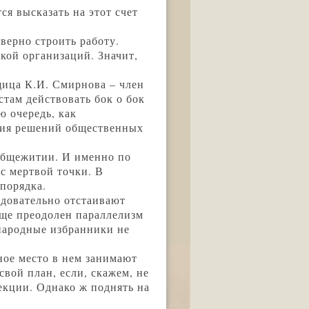
ся высказать на этот счет
верно строить работу.
кой организаций. Значит,
щица К.И. Смирнова – член
там действовать бок о бок
ю очередь, как
ения решений общественных
общежитии. И именно по
с мертвой точки. В
 порядка.
довательно отстаивают
еще преодолен параллелизм
 народные избранники не
ное место в нем занимают
свой план, если, скажем, не
екции. Однако ж поднять на