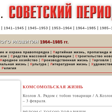
|
|
|
|
|
1941–1945
1945–1953
1953–1964
1964–1985
1985–
НОГО РАЗВИТИЯ
1964–1985 гг.
|
ие и охрана правопорядка
артийная жизнь, пропаганда и
П
|
|
вязи
редства массовой информации
троительство нов
С
С
|
|
ародное хозяйство
роизводственная жизнь
орговля
Н
П
Т
|
|
|
иальная жизнь
ультура
итературная жизнь
удожеств
К
Л
Х
|
елигия
Р
КОМСОМОЛЬСКАЯ ЖИЗНЬ
Козлов А. Рядом с тобою товарищи / А.Козлов
– 3 февраля.
РЯДОМ С ТОБОЮ ТОВАРИЩИ