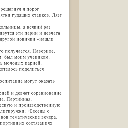
ерешагнул я порог
сятки гудящих станков. Лязг
кольницы, я всякий раз
вутся эти парни и девчата
– другой новички «нашли
го получается. Наверное,
м, был моим учеником.
ть молодых парней.
хотелось поделиться
оспитание могут оказать
рней и девчат соревнование
да. Партийная,
ческую и производственную
олиткружки: «Беседы о
вов тематические вечера.
 спортивных состязаниях