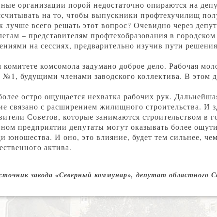
ные организации порой недостаточно опираются на депу
ассчитывать на то, чтобы выпускники профтехучилищ пол
ак лучше всего решать этот вопрос? Очевидно через депу
легам – представителям профтехобразования в городском
ниями на сессиях, предварительно изучив пути решения
м комитете комсомола задумано доброе дело. Рабочая мол
№1, будущими членами заводского коллектива. В этом д
более остро ощущается нехватка рабочих рук. Дальнейша
ие связано с расширением жилищного строительства. И з
вители Советов, которые занимаются строительством в г
ном предприятии депутаты могут оказывать более ощути
и юношества. И оно, это влияние, будет тем сильнее, че
ественного актива.
сточник завода «Северный коммунар», депутат областного 