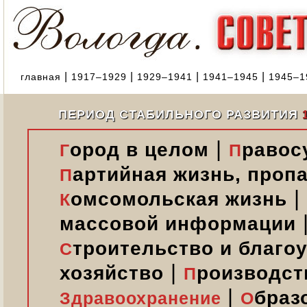
|
|
|
|
главная
1917–1929
1929–1941
1941–1945
1945–1
ПЕРИОД СТАБИЛЬНОГО РАЗВИТИЯ
|
ород в целом
равос
Г
П
артийная жизнь, пропа
П
|
омсомольская жизнь
К
массовой информации
троительство и благо
С
|
хозяйство
роизводст
П
|
браз
Здравоохранение
О