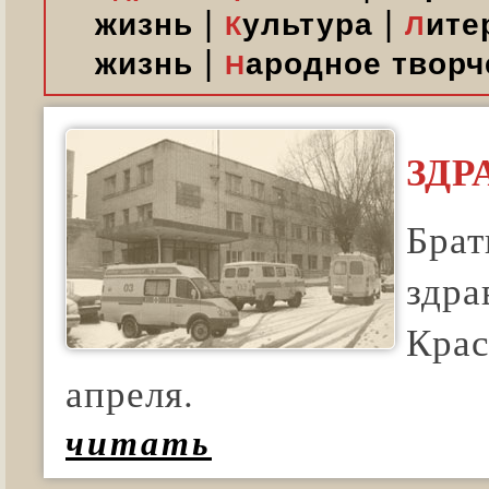
|
|
жизнь
ультура
ите
К
Л
|
жизнь
ародное творч
Н
ЗДР
Брат
здра
Крас
апреля.
читать