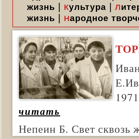
|
|
жизнь
ультура
ите
К
Л
|
жизнь
ародное творч
Н
ТОР
Иван
Е.Ив
1971
читать
Непеин Б. Свет сквозь 