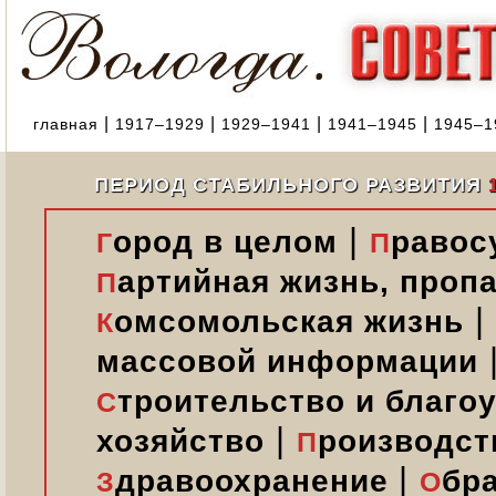
|
|
|
|
главная
1917–1929
1929–1941
1941–1945
1945–1
ПЕРИОД СТАБИЛЬНОГО РАЗВИТИЯ
|
ород в целом
равос
Г
П
артийная жизнь, пропа
П
|
омсомольская жизнь
К
массовой информации
троительство и благо
С
|
хозяйство
роизводст
П
|
дравоохранение
бр
З
О