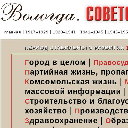
|
|
|
|
главная
1917–1929
1929–1941
1941–1945
1945–19
ПЕРИОД СТАБИЛЬНОГО РАЗВИТИЯ
|
ород в целом
Г
Правосуд
артийная жизнь, пропа
П
|
омсомольская жизнь
К
массовой информации
троительство и благоу
С
|
хозяйство
роизводств
П
|
дравоохранение
бра
З
О