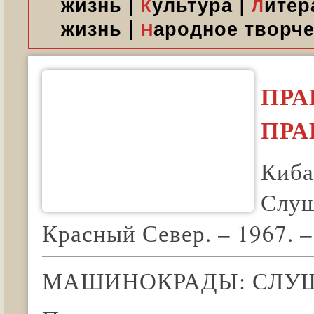
|
|
жизнь
ультура
итер
К
Л
|
жизнь
ародное творч
Н
ПРА
ПРА
Киба
Слуш
Красный Север. – 1967. –
МАШИНОКРАДЫ: СЛУ