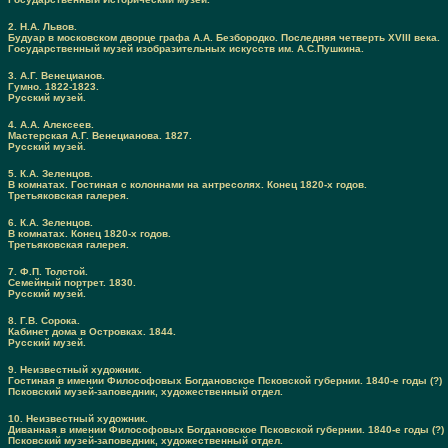
2. Н.А. Львов.
Будуар в московском дворце графа А.А. Безбородко. Последняя четверть XVIII века.
Государственный музей изобразительных искусств им. А.С.Пушкина.
3. А.Г. Венецианов.
Гумно. 1822-1823.
Русский музей.
4. А.А. Алексеев.
Мастерская А.Г. Венецианова. 1827.
Русский музей.
5. К.А. Зеленцов.
В комнатах. Гостиная с колоннами на антресолях. Конец 1820-х годов.
Третьяковская галерея.
6. К.А. Зеленцов.
В комнатах. Конец 1820-х годов.
Третьяковская галерея.
7. Ф.П. Толстой.
Семейный портрет. 1830.
Русский музей.
8. Г.В. Сорока.
Кабинет дома в Островках. 1844.
Русский музей.
9. Неизвестный художник.
Гостиная в имении Философовых Богдановское Псковской губернии. 1840-е годы (?)
Псковский музей-заповедник, художественный отдел.
10. Неизвестный художник.
Диванная в имении Философовых Богдановское Псковской губернии. 1840-е годы (?)
Псковский музей-заповедник, художественный отдел.