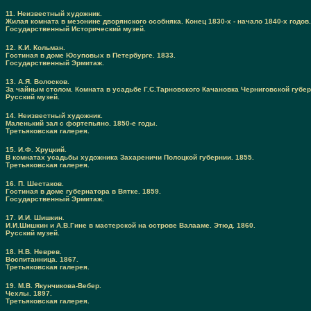
11. Неизвестный художник.
Жилая комната в мезонине дворянского особняка. Конец 1830-х - начало 1840-х годов.
Государственный Исторический музей.
12. К.И. Кольман.
Гостиная в доме Юсуповых в Петербурге. 1833.
Государственный Эрмитаж.
13. А.Я. Волосков.
За чайным столом. Комната в усадьбе Г.С.Тарновского Качановка Черниговской губер
Русский музей.
14. Неизвестный художник.
Маленький зал с фортепьяно. 1850-е годы.
Третьяковская галерея.
15. И.Ф. Хруцкий.
В комнатах усадьбы художника Захареничи Полоцкой губернии. 1855.
Третьяковская галерея.
16. П. Шестаков.
Гостиная в доме губернатора в Вятке. 1859.
Государственный Эрмитаж.
17. И.И. Шишкин.
И.И.Шишкин и А.В.Гине в мастерской на острове Валааме. Этюд. 1860.
Русский музей.
18. Н.В. Неврев.
Воспитанница. 1867.
Третьяковская галерея.
19. М.В. Якунчикова-Вебер.
Чехлы. 1897.
Третьяковская галерея.