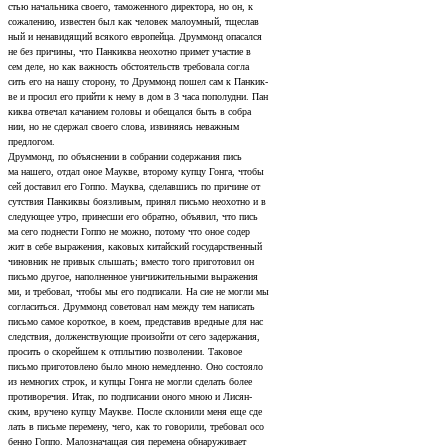
стью начальника своего, таможенного директора, но он, к
сожалению, известен был как человек малоумный, тщеслав­
ный и ненавидящий всякого европейца. Друммонд опасался
не без причины, что Панкиква неохотно примет участие в
сем деле, но как важность обстоятельств требовала согла­
сить его на нашу сторону, то Друммонд пошел сам к Панкик-
ве и просил его прийти к нему в дом в 3 часа пополудни. Пан­
киква отвечал качанием головы и обещался быть в собра­
нии, но не сдержал своего слова, извиняясь неважным
предлогом.
Друммонд, по объяснении в собрании содержания пись­
ма нашего, отдал оное Маукве, второму купцу Гонга, чтобы
сей доставил его Гоппо. Мауква, сделавшись по причине от­
сутствия Панкиквы боязливым, принял письмо неохотно и в
следующее утро, принесши его обратно, объявил, что пись­
ма сего поднести Гоппо не можно, потому что оное содер­
жит в себе выражения, каковых китайский государственный
чиновник не привык слышать; вместо того приготовил он
письмо другое, наполненное уничижительными выражения­
ми, и требовал, чтобы мы его подписали. На сие не могли мы
согласиться. Друммонд советовал нам между тем написать
письмо самое короткое, в коем, представив вредные для нас
следствия, долженствующие произойти от сего задержания,
просить о скорейшем к отплытию позволении. Таковое
письмо приготовлено было мною немедленно. Оно состояло
из немногих строк, и купцы Гонга не могли сделать более
противоречия. Итак, по подписании оного мною и Лисян-
ским, вручено купцу Маукве. После склонили меня еще сде­
лать в письме перемену, чего, как то говорили, требовал осо­
бенно Гоппо. Малозначащая сия перемена обнаруживает