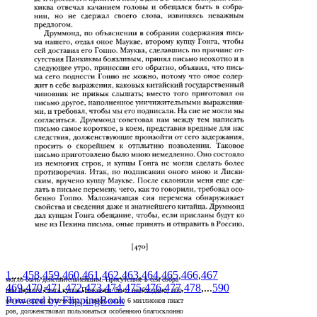
1
...,
458
,
459
,
460
,
461
,
462
,
463
,
464
,
465
,
466
,
467
могло быть действительнейшим. Присутствие в сем собра­
469
,
470
,
471
,
472
,
473
,
474
,
475
,
476
,
477
,
478
,...
590
нии первого Гонга купца Панкиквы было необходимо, ибо
Powered by FlippingBook
он есть орган купечества, и, имея около 6 миллионов пиаст­
ров, долженствовал пользоваться особенною благосклонно­