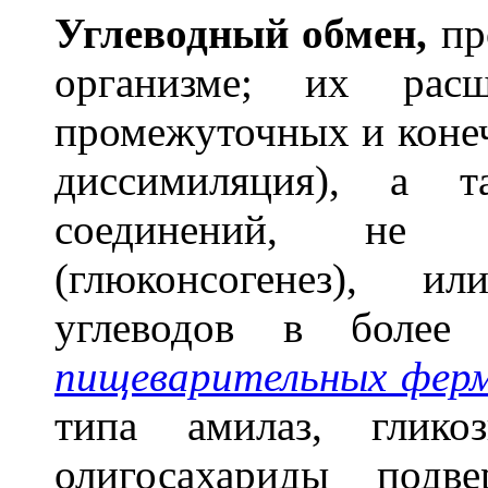
Углев
о
дный обм
е
н,
пр
организме; их расщ
промежуточных и конеч
диссимиляция), а т
соединений, не я
(глюконсогенез), и
углеводов в более
пищеварительных фер
типа амилаз, глико
олигосахариды подв