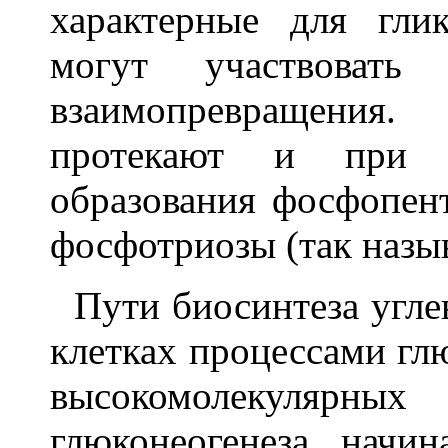
характерные для гли
могут участвовать
взаимопревращения
протекают и при ф
образования фосфопент
фосфотриозы (так назы
Пути биосинтеза угле
клетках процессами гл
высокомолекулярных
глюконеогенеза начин