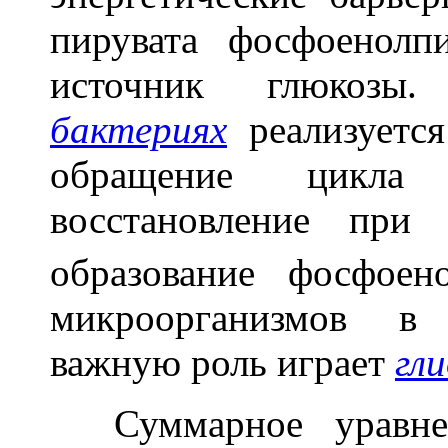
пирувата фосфоенолп
источник глюко
бактериях
реализуетс
обращение цикла 
восстановление пр
образование фосфоен
микроорганизмов в 
важную роль играет
гл
Суммарное уравн