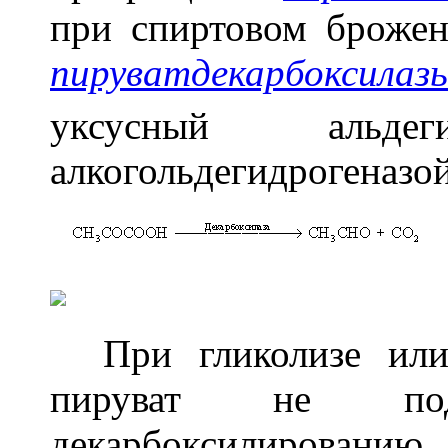
при спиртовом брожен
пируватдекарбоксилаз
уксусный альдеги
алкогольдегидрогеназой
При гликолизе или 
пируват не подв
декарбоксилировани