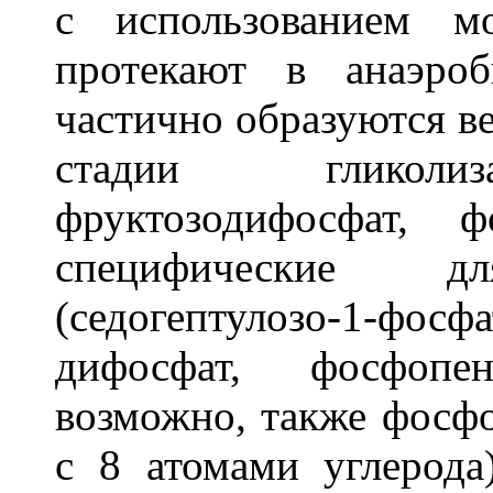
с использованием м
протекают в анаэро
частично образуются ве
стадии гликолиза
фруктозодифосфат, 
специфические 
(седогептулозо-1-фо
дифосфат, фосфопен
возможно, также фосф
с 8 атомами углерода