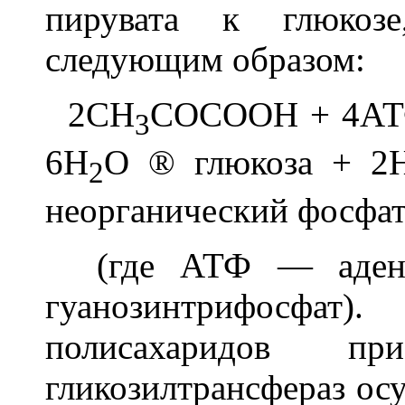
пирувата к глюкоз
следующим образом:
2CH
COCOOH + 4АТ
3
6H
O
®
глюкоза + 2
2
неорганический фосфа
(где АТФ — адено
гуанозинтрифосф
полисахаридов п
гликозилтрансфераз ос