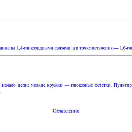
единены 1,4-гликозидными связями, а в точке ветвления — 1,6-г
е» начало цепи; мелкие кружки — глюкозные остатки. Пункт
.
Оглавление