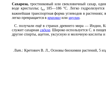
Сахар
о
за,
тростниковый или свекловичный сахар, оди
воде кристаллы;
t
185—186 °С. Легко гидролизуется
nл
важнейшая транспортная форма углеводов в растениях; 
легко превращается в
крахмал
или
инулин
.
С. получали ещё в странах древнего мира — Индии, Ки
служит сахарная
свёкла
.
Широко используется С. в пище
другие спирты, ацетон, уксусную и молочную кислоты и
Лит.:
Кретович В. Л., Основы биохимии растений, 5 изд.