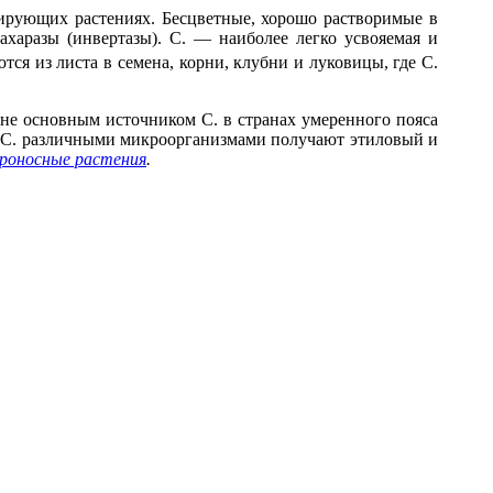
ирующих растениях. Бесцветные, хорошо растворимые в
харазы (инвертазы). С. — наиболее легко усвояемая и
ся из листа в семена, корни, клубни и луковицы, где С.
е основным источником С. в странах умеренного пояса
 С. различными микроорганизмами получают этиловый и
роносные растения
.