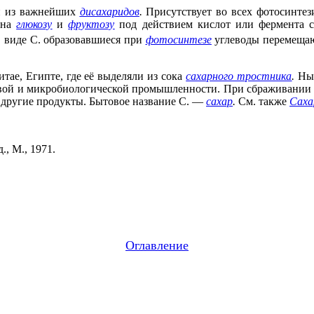
н из важнейших
дисахаридов
.
Присутствует во всех фотосинтез
 на
глюкозу
и
фруктозу
под действием кислот или фермента са
в виде С. образовавшиеся при
фотосинтезе
углеводы перемещают
тае, Египте, где её выделяли из сока
сахарного тростника
.
Нын
вой и микробиологической промышленности. При сбраживании
 другие продукты. Бытовое название С. —
сахар
.
См. также
Саха
, М., 1971.
Оглавление