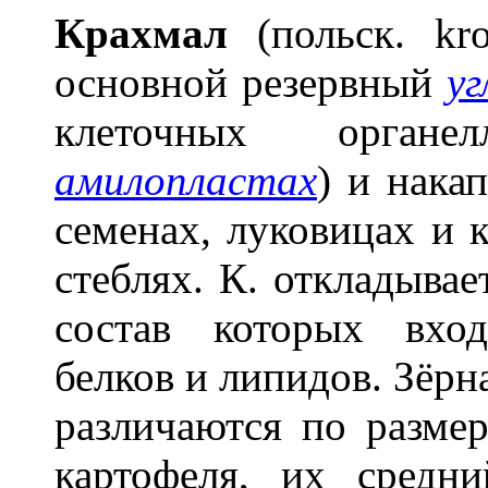
Крахм
а
л
(польск. kro
основной резервный
уг
клеточных органе
амилопластах
)
и нака
семенах, луковицах и к
стеблях. К. откладывает
состав которых вхо
белков и липидов. Зёрн
различаются по разме
картофеля, их сред