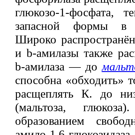
глюкозо-1-фосфата, 
запасной формы в м
Широко распространё
и
b
-амилазы также ра
b
-амилаза — до
мальт
способна «обходить» т
расщеплять К. до ни
(мальтоза, глюкоз
образованием свобод
амило-1,6-глюкозид