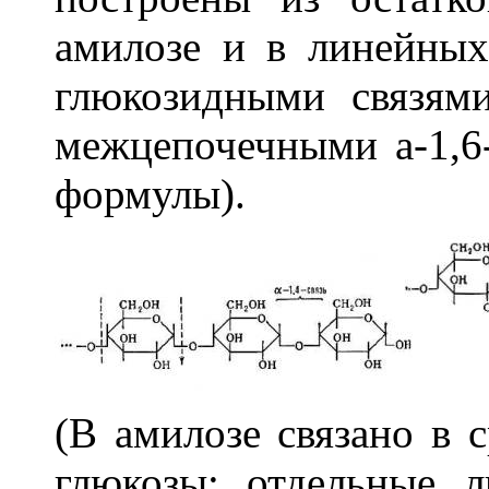
амилозе и в линейны
глюкозидными связям
межцепочечными
a
-1,
формулы).
(В амилозе связано в 
глюкозы; отдельные 