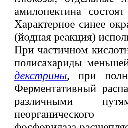
амилопектина состоя
Характерное синее окр
(йодная реакция) испол
При частичном кислотн
полисахариды меньше
декстрины
,
при полно
Ферментативный распа
различными пут
неорганического 
фосфорилаза расщепля