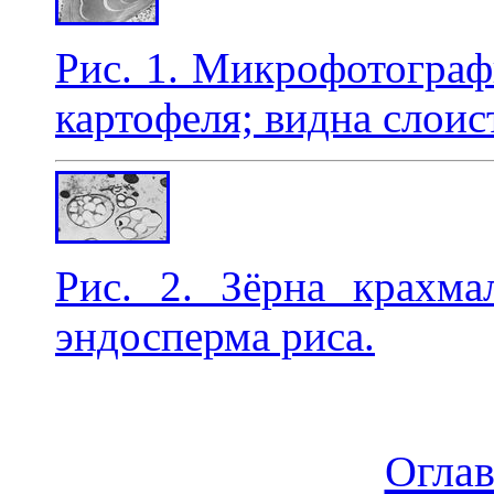
Рис. 1. Микрофотограф
картофеля; видна слоис
Рис. 2. Зёрна крахма
эндосперма риса.
Огла