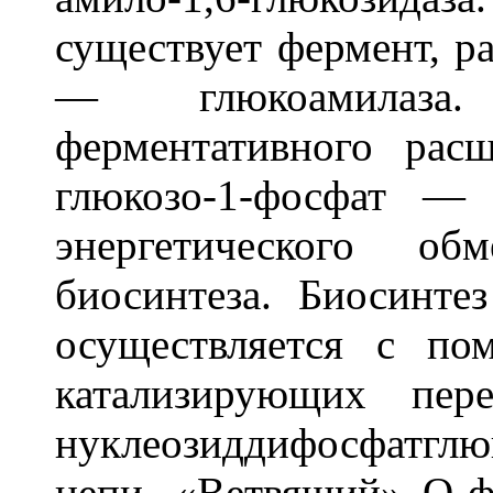
существует фермент, 
— глюкоамилаза
ферментативного ра
глюкозо-1-фосфат —
энергетического о
биосинтеза. Биосинте
осуществляется с по
катализирующих пер
нуклеозиддифосфатглю
цепи. «Ветвящий» Q-ф