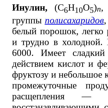
Инул
и
н,
(C
H
O
)
,
n
6
10
5
группы
полисахаридов
белый порошок, легко 
и трудно в холодной.
6000. Имеет сладкий
действием кислот и ф
фруктозу и небольшое 
промежуточные прод
расщепления — и
восстанавливающими 