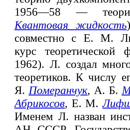
1956—58 — теорию
Квантовая жидкость
совместно с Е. М. 
курс теоретической 
1962). Л. создал мно
теоретиков. К числу е
Я.
Померанчук
,
А. Б.
М
Абрикосов
,
Е. М.
Лиф
Именем Л. назван инс
АН СССР. Государств