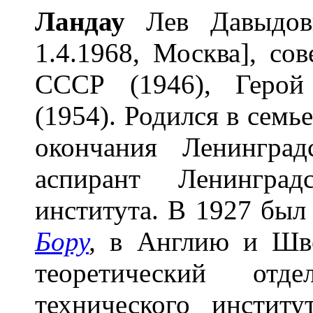
Ланд
а
у
Лев Давыдови
1.4.1968, Москва], со
СССР (1946), Герой
(1954). Родился в семь
окончания Ленинград
аспирант Ленинградс
института. В 1927 был
Бору
,
в Англию и Шве
теоретический отд
технического инстит