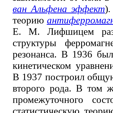
ван Альфена эффект
)
.
теорию
антиферромаг
Е. М. Лифшицем раз
структуры ферромагн
резонанса. В 1936 был
кинетическом уравнен
В 1937 построил общ
второго рода. В том 
промежуточного сост
статистическую теори