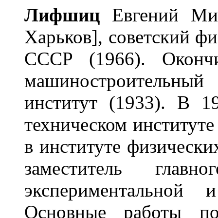
Л
и
фшиц
Евгений Миха
Харьков], советский ф
СССР (1966). Оконч
машиностроительный
институт (1933). В 
техническом институте
в институте физическ
заместитель главн
экспериментальной 
Основные работы по