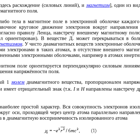
я здесь расхождение (силовых линий), и
магнетизм
], один из в
магнитного поля.
ибо тела в магнитное поле в электронной оболочке каждого 
бавочное круговое движение электронов вокруг направления
огласно правилу Ленца, навстречу внешнему магнитному полю 
л ориентирован). В веществе Д. может перекрываться в бо
гнетизмом
. У чисто диамагнитных веществ электронные оболоч
и электронами в таких атомах, в отсутствие внешнего магнит
олненными электронными оболочками, например в атомах инертных
итном поле ориентируется перпендикулярно силовым линиям п
шения напряжённости поля.
мый 1
молем
диамагнитного вещества, пропорционален напря
 имеет отрицательный знак (т.к.
I
и
Н
направлены навстречу д
аиболее простой характер. Вся совокупность электронов изол
круг оси, проходящей через центр атома параллельно направ
на в диамагнитную восприимчивость изолированного атома