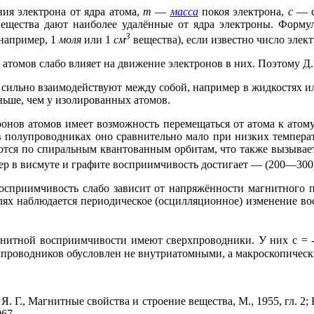
ия электрона от ядра атома,
m
—
масса
покоя электрона,
с
— ск
щества дают наиболее удалённые от ядра электроны. Формула
3
например, 1
моля
или 1
см
вещества), если известно число элек
томов слабо влияет на движение электронов в них. Поэтому Д. 
 сильно взаимодействуют между собой, например в жидкостях и
ньше, чем у изолированных атомов.
нов атомов имеет возможность перемещаться от атома к атому
 в полупроводниках оно сравнительно мало при низких температ
тся по спиральным квантованным орбитам, что также вызывае
ер в висмуте и графите восприимчивость достигает — (200—300
сприимчивость слабо зависит от напряжённости магнитного по
полях наблюдается периодическое (осцилляционное) изменение 
гнитной восприимчивости имеют сверхпроводники. У них
c
=
рхпроводников обусловлен не внутриатомными, а макроскопиче
 Г., Магнитные свойства и строение вещества, М., 1955, гл. 2; К
967.