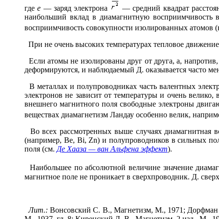
где
е
— заряд электрона
— средний квадрат расстоян
наибольший вклад в диамагнитную восприимчивость ве
восприимчивость совокупности изолированных атомов (
При не очень высоких температурах тепловое движение а
Если атомы не изолированы друг от друга, а, напротив,
деформируются, и наблюдаемый Д. оказывается часто ме
В металлах и полупроводниках часть валентных электро
электронов не зависит от температуры и очень велико,
внешнего магнитного поля свободные электроны двигаю
веществах диамагнетизм Ландау особенно велик, наприм
Во всех рассмотренных выше случаях диамагнитная во
(например, Be, Bi, Zn) и полупроводников в сильных 
поля (см.
Де Хааза — ван Альфена эффект
).
Наибольшее по абсолютной величине значение диама
магнитное поле не проникает в сверхпроводник. Д. све
Лит.:
Вонсовский С. В., Магнетизм, М., 1971; Дорфман Я.
М., 1937, гл. 8; Киренский Л. В., Магнетизм, 2 изд., М., 1