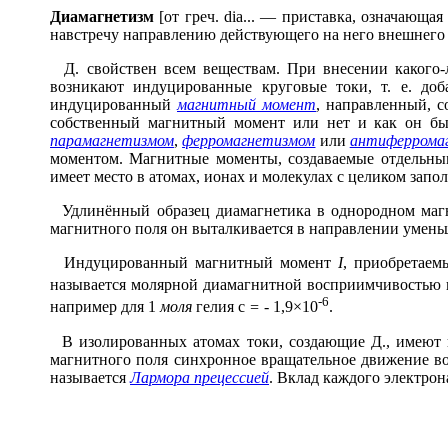
Диамагнет
и
зм
[от греч. dia... — приставка, означающа
навстречу направлению действующего на него внешнего 
Д. свойствен всем веществам. При внесении какого-л
возникают индуцированные круговые токи, т. е. до
индуцированный
магнитный момент
, направленный, с
собственный магнитный момент или нет и как он бы
парамагнетизмом
,
ферромагнетизмом
или
антиферрома
моментом. Магнитные моменты, создаваемые отдельным
имеет место в атомах, ионах и молекулах с целиком зап
Удлинённый образец диамагнетика в однородном магн
магнитного поля он выталкивается в направлении умень
Индуцированный магнитный момент
I
, приобретае
называется молярной диамагнитной восприимчивостью и
-6
например для 1
моля
гелия
c
=
-
1,9
×
10
.
В изолированных атомах токи, создающие Д., имеют н
магнитного поля синхронное вращательное движение во
называется
Лармора прецессией
. Вклад каждого электро