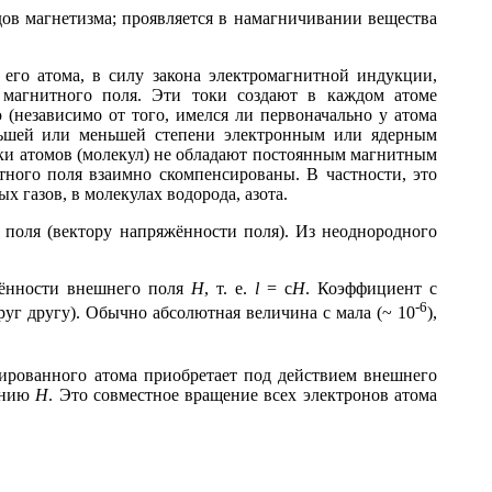
идов магнетизма; проявляется в намагничивании вещества
его атома, в силу закона электромагнитной индукции,
 магнитного поля. Эти токи создают в каждом атоме
(независимо от того, имелся ли первоначально у атома
льшей или меньшей степени электронным или ядерным
ки атомов (молекул) не обладают постоянным магнитным
ного поля взаимно скомпенсированы. В частности, это
 газов, в молекулах водорода, азота.
оля (вектору напряжённости поля). Из неоднородного
жённости внешнего поля
Н
, т. е.
l
=
c
H
. Коэффициент
c
-6
руг другу). Обычно абсолютная величина
c
мала (~ 10
),
ированного атома приобретает под действием внешнего
лению
Н
. Это совместное вращение всех электронов атома