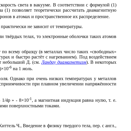
орость света в вакууме. В соответствии с формулой (1)
 (1) позволяет теоретически рассчитать диамагнитную
тронов в атомах и пространственное их распределение.
практически не зависит от температуры.
ли твёрдых телах, то электронные оболочки таких атомов
 по всему образцу (в металлах число таких «свободных»
урах и быстро растёт с нагреванием). Под воздействием
т небольшой Д. (см.
Ландау диамагнетизм
). В некоторых
-6
)
×
10
на 1
моль
.
ля. Однако при очень низких температурах у металлов
восприимчивости при плавном увеличении напряжённости
-1
-
1/4
p
»
-
8
×
10
, а магнитная индукция равна нулю, т. е.
скими поверхностными токами.
иттель Ч., Введение в физику твердого тела, пер. с англ.,