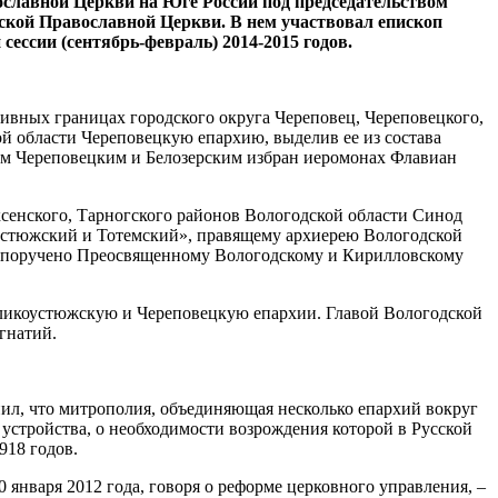
ославной Церкви на Юге России под председательством
ской Православной Церкви. В нем участвовал епископ
ссии (сентябрь-февраль) 2014-2015 годов.
ивных границах городского округа Череповец, Череповецкого,
ой области Череповецкую епархию, выделив ее из состава
ом Череповецким и Белозерским избран иеромонах Флавиан
сенского, Тарногского районов Вологодской области Синод
устюжский и Тотемский», правящему архиерею Вологодской
 поручено Преосвященному Вологодскому и Кирилловскому
еликоустюжскую и Череповецкую епархии. Главой Вологодской
гнатий.
ил, что митрополия, объединяющая несколько епархий вокруг
 устройства, о необходимости возрождения которой в Русской
918 годов.
января 2012 года, говоря о реформе церковного управления, –