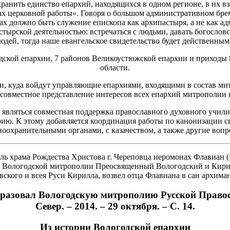
анить единство епархий, находящихся в одном регионе, в их в
ах церковной работы». Говоря о большом административном бре
х должно быть служение епископа как архипастыря, а не как а
стырской деятельностью: встречаться с людьми, давать богослов
юдей, тогда наше евангельское свидетельство будет действенным
дской епархии, 7 районов Великоустюжской епархии и приходы 
области.
и, куда войдут управляющие епархиями, входящими в состав ми
 совместное представление интересов всех епархий митрополии
являться совместная поддержка православного духовного училищ
рию. К этому добавляется координация работы по канонизации 
воохранительными органами, с казачеством, а также другие вопр
ль храма Рождества Христова г. Череповца иеромонах Флавиан (
ава Вологодской митрополии Преосвященный Вологодский и Кир
ского и всея Руси Кирилла, возвел отца Флавиана в сан архима
разовал Вологодскую митрополию Русской Правос
Север. – 2014. – 29 октября. – С. 14.
Из истории Вологодской епархии