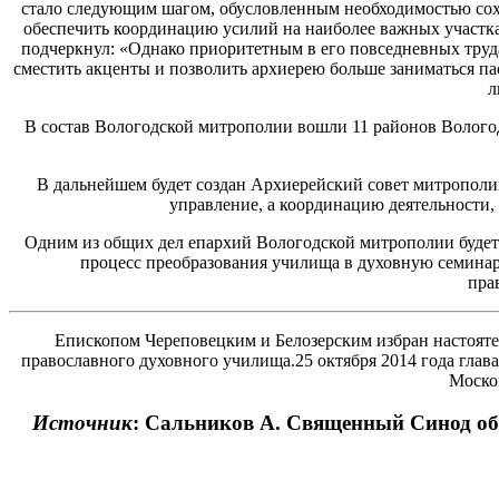
стало следующим шагом, обусловленным необходимостью сохр
обеспечить координацию усилий на наиболее важных участк
подчеркнул: «Однако приоритетным в его повседневных труда
сместить акценты и позволить архиерею больше заниматься па
л
В состав Вологодской митрополии вошли 11 районов Волого
В дальнейшем будет создан Архиерейский совет митрополи
управление, а координацию деятельности,
Одним из общих дел епархий Вологодской митрополии будет 
процесс преобразования училища в духовную семина
пра
Епископом Череповецким и Белозерским избран настояте
православного духовного училища.25 октября 2014 года гл
Москов
Источник
: Сальников А. Священный Синод об