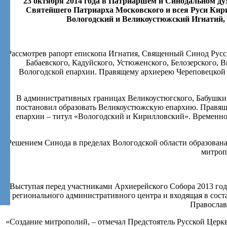
23 октября 2014 года в Патриаршем и Синодальном ду
Святейшего Патриарха Московского и всея Руси Кири
Вологодский и Великоустюжский Игнатий, 
Рассмотрев рапорт епископа Игнатия, Священный Синод Русск
Бабаевского, Кадуйского, Устюженского, Белозерского, 
Вологодской епархии. Правящему архиерею Череповецкой 
В административных границах Великоустюгского, Бабушкин
постановил образовать Великоустюжскую епархию. Правящ
епархии – титул «Вологодский и Кирилловский». Времен
Решением Синода в пределах Вологодской области образован
митроп
Выступая перед участниками Архиерейского Собора 2013 год
регионального административного центра и входящая в соста
Православ
«Создание митрополий, – отмечал Предстоятель Русской Церкв