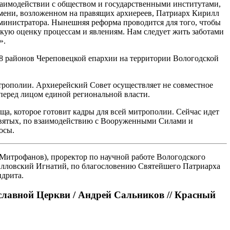
заимодействии с обществом и государственными институтами,
мени, возложенном на правящих архиереев, Патриарх Кирилл
дминистратора. Нынешняя реформа проводится для того, чтобы
скую оценку процессам и явлениям. Нам следует жить заботами
».
8 районов Череповецкой епархии на территории Вологодской
трополии. Архиерейский Совет осуществляет не совместное
 перед лицом единой региональной власти.
а, которое готовит кадры для всей митрополии. Сейчас идет
святых, по взаимодействию с Вооруженными Силами и
осы.
Митрофанов), проректор по научной работе Вологодского
илловский Игнатий, по благословению Святейшего Патриарха
ндрита.
лавной Церкви / Андрей Сальников // Красный