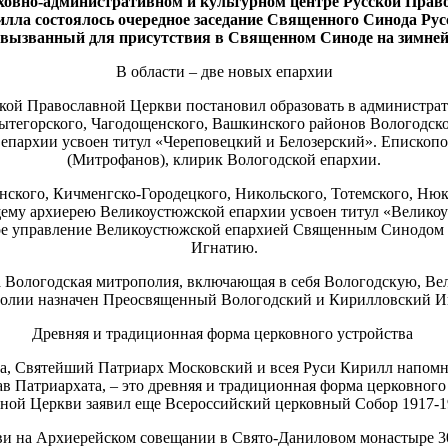
ховно-административном и культурном центре Русской Прав
лла состоялось очередное заседание Священного Синода Рус
вызванный для присутствия в Священном Синоде на зимней се
В области – две новых епархии
ой Православной Церкви постановил образовать в администрат
Вытегорского, Чагодощенского, Вашкинского районов Вологодск
епархии усвоен титул «Череповецкий и Белозерский». Епископ
(Митрофанов), клирик Вологодской епархии.
ского, Кичменгско-Городецкого, Никольского, Тотемского, Нюк
ему архиерею Великоустюжской епархии усвоен титул «Велико
ное управление Великоустюжской епархией Священным Синодом
Игнатию.
а Вологодская митрополия, включающая в себя Вологодскую, В
олии назначен Преосвященный Вологодский и Кирилловский И
Древняя и традиционная форма церковного устройства
а, Святейший Патриарх Московский и всея Руси Кирилл напомн
в Патриархата, – это древняя и традиционная форма церковного
ной Церкви заявил еще Всероссийский церковный Собор 1917-1
и на Архиерейском совещании в Свято-Даниловом монастыре 30 