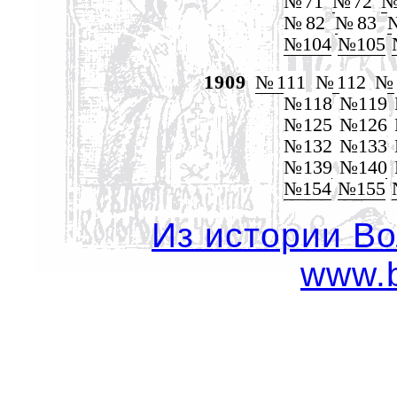
№71
№72
№
№82
№83
№104
№105
1909
№111
№112
№
№118
№119
№125
№126
№132
№133
№139
№140
№154
№155
Из истории Во
www.b