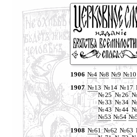
1906
№4
№8
№9
№10
1907
№13
№14
№17
№25
№26
№
№33
№34
№
№43
№44
№
№53
№54
№
1908
№61
№62
№63