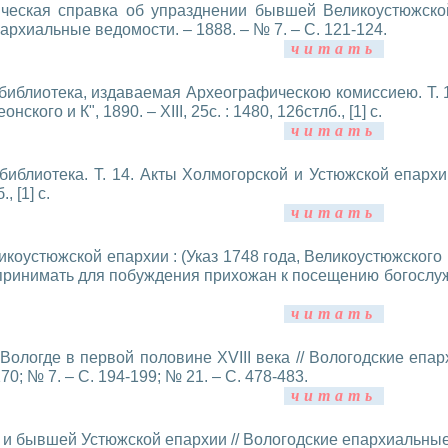
ческая справка об упразднении бывшей Великоустюжской
архиальные ведомости. – 1888. – № 7. – C. 121-124.
читать
библиотека, издаваемая Археографическою комиссиею. Т. 1
онского и К", 1890. – XIII, 25с. : 1480, 126стлб., [1] c.
читать
иблиотека. Т. 14. Акты Холмогорской и Устюжской епархии: Ч
, [1] c.
читать
коустюжской епархии : (Указ 1748 года, Великоустюжского
ринимать для побуждения прихожан к посещению богослужен
читать
. Вологде в первой половине XVIII века // Вологодские епа
70; № 7. – С. 194-199; № 21. – С. 478-483.
читать
 и бывшей Устюжской епархии // Вологодские епархиальные в