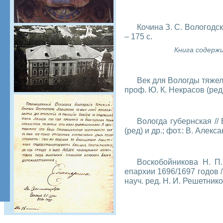
Кочина З. С. Вологодск
– 175 с.
Книга содержи
Век для Вологды тяжелы
проф. Ю. К. Некрасов (ред)
Вологда губернская //
(ред) и др.; фот.: В. Алекс
Воскобойникова Н. П
епархии 1696/1697 годов /
науч. ред. Н. И. Решетнико