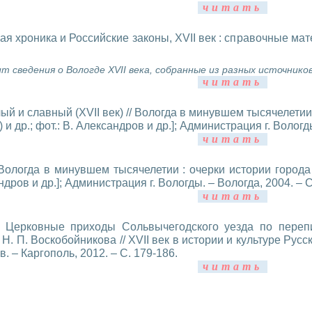
читать
ая хроника и Российские законы, XVII век : справочные матер
т сведения о Вологде XVII века, собранные из разных источнико
читать
й и славный (XVII век) // Вологда в минувшем тысячелетии : 
 и др.; фот.: В. Александров и др.]; Администрация г. Вологды
читать
 Вологда в минувшем тысячелетии : очерки истории города /
андров и др.]; Администрация г. Вологды. – Вологда, 2004. – С
читать
. Церковные приходы Сольвычегодского уезда по перепи
 Н. П. Воскобойникова // XVII век в истории и культуре Русс
в. – Каргополь, 2012. – С. 179-186.
читать