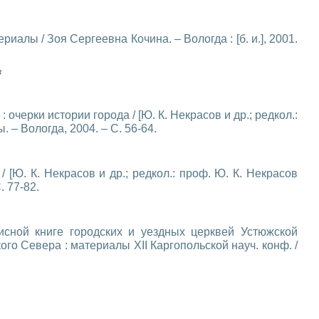
иалы / Зоя Сергеевна Кочина. – Вологда : [б. и.], 2001.
в
очерки истории города / [Ю. К. Некрасов и др.; редкол.:
. – Вологда, 2004. – С. 56-64.
 [Ю. К. Некрасов и др.; редкол.: проф. Ю. К. Некрасов
. 77-82.
сной книге городских и уездных церквей Устюжской
кого Севера : материалы XII Каргопольской науч. конф. /