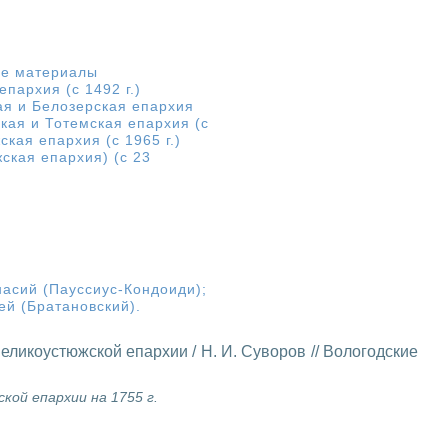
е материалы
пархия (с 1492 г.)
ая и Белозерская епархия
кая и Тотемская епархия (с
кая епархия (с 1965 г.)
ская епархия) (с 23
асий (Пауссиус-Кондоиди)
;
ей (Братановский)
.
ликоустюжской епархии / Н. И. Суворов // Вологодские
ой епархии на 1755 г.