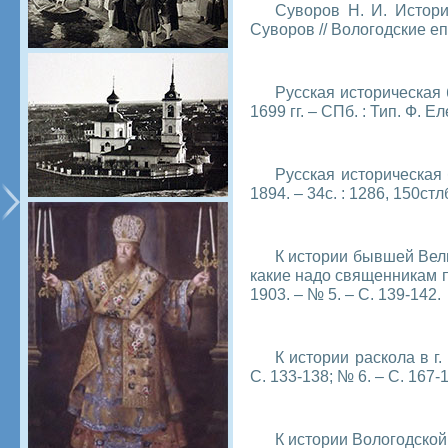
Суворов Н. И. Истори
Суворов // Вологодские еп
Русская историческая 
1699 гг. – СПб. : Тип. Ф. Еле
Русская историческая б
1894. – 34с. : 1286, 150стлб.
К истории бывшей Вели
какие надо священникам п
1903. – № 5. – С. 139-142.
К истории раскола в г
С. 133-138; № 6. – С. 167-1
К истории Вологодской