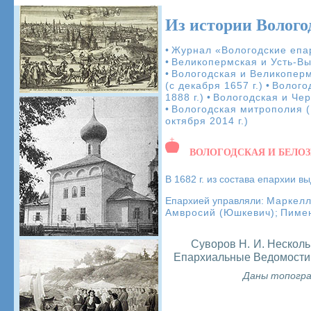
Из истории Волого
•
Журнал «Вологодские епа
•
Великопермская и Усть-Вым
•
Вологодская и Великопермс
(с декабря 1657 г.)
•
Волого
1888 г.)
•
Вологодская и Чер
•
Вологодская митрополия (
октября 2014 г.)
ВОЛОГОДСКАЯ И БЕЛОЗЕ
В 1682 г. из состава епархии в
Епархией управляли:
Маркел
Амвросий (Юшкевич)
;
Пимен
Суворов Н. И. Несколь
Епархиальные Ведомости. –
Даны топогра