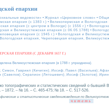
дской епархии
рхиальные ведомости»
•
Журнал «Церковное слово»
•
Общи
ская епархия (с 1383 г.)
•
Великопермская и Вологодская е
кая епархия (с центром в Вологде) (с 1556 г.)
•
Вологодск
дская и Великоустюжская епархия (с 06.05.1788)
•
Вологодс
еповецкая епархия (с 1945 г.)
•
Вологодская и Великоустюжс
Вологодская епархия, Череповецкая епархия, Великоустюж
РСКАЯ ЕПАРХИЯ (С ДЕКАБРЯ 1657 Г.)
ыделена Великоустюжская епархия (в 1788 г. упразднена).
л
;
Симон
,
Гавриил (Кичигин)
;
Иосиф
;
Павел (Васильев)
;
Афан
 (Савелов)
;
Серапион (Лятошевич)
;
Иосиф (Золотов)
;
Ирин
ко топографических и статистических сведений о бывшей Ве
 1872. – № 16. – С. 465-475; № 18. – С. 517-526.
фические и статистические сведениясведения по Великоустюжск
читать