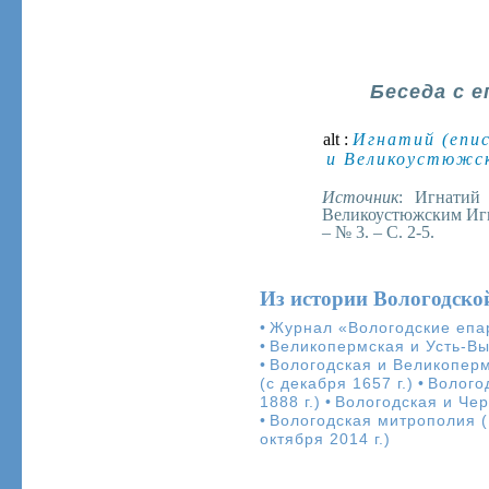
Беседа с 
alt :
Игнатий (епис
и Великоустюжск
Источник
: Игнатий
Великоустюжским Игна
– № 3. – С. 2-5.
Из истории Вологодско
•
Журнал «Вологодские епа
•
Великопермская и Усть-Вым
•
Вологодская и Великопермс
(с декабря 1657 г.)
•
Волого
1888 г.)
•
Вологодская и Чер
•
Вологодская митрополия (
октября 2014 г.)