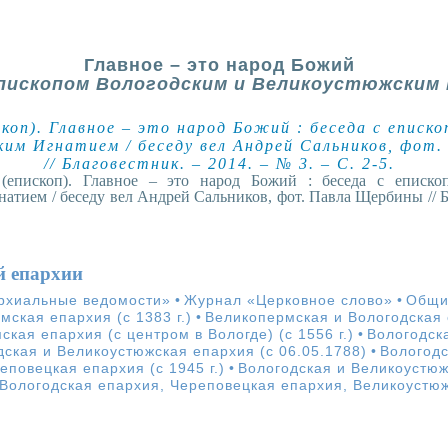
Главное – это народ Божий
епископом Вологодским и Великоустюжским
коп). Главное – это народ Божий : беседа с еписк
им Игнатием / беседу вел Андрей Сальников, фот
// Благовестник. – 2014. – № 3. – С. 2-5.
 (епископ). Главное – это народ Божий : беседа с еписк
тием / беседу вел Андрей Сальников, фот. Павла Щербины // Б
й епархии
рхиальные ведомости»
•
Журнал «Церковное слово»
•
Общи
ская епархия (с 1383 г.)
•
Великопермская и Вологодская е
кая епархия (с центром в Вологде) (с 1556 г.)
•
Вологодск
дская и Великоустюжская епархия (с 06.05.1788)
•
Вологодс
еповецкая епархия (с 1945 г.)
•
Вологодская и Великоустюжс
Вологодская епархия, Череповецкая епархия, Великоустюж