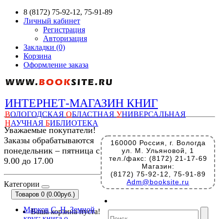
8 (8172) 75-92-12, 75-91-89
Личный кабинет
Регистрация
Авторизация
Закладки (0)
Корзина
Оформление заказа
ИНТЕРНЕТ-МАГАЗИН КНИГ
В
ОЛОГОДСКАЯ
О
БЛАСТНАЯ
У
НИВЕРСАЛЬНАЯ
Н
АУЧНАЯ
Б
ИБЛИОТЕКА
Уважаемые покупатели!
Заказы обрабатываются
160000 Россия, г. Вологда
понедельник – пятница с
ул. М. Ульяновой, 1
тел./факс: (8172) 21-17-69
9.00 до 17.00
Магазин:
(8172) 75-92-12, 75-91-89
Adm@booksite.ru
Категории
Товаров 0 (0.00руб.)
Марков С. Н. Земной
Ваша корзина пуста!
круг: книга о