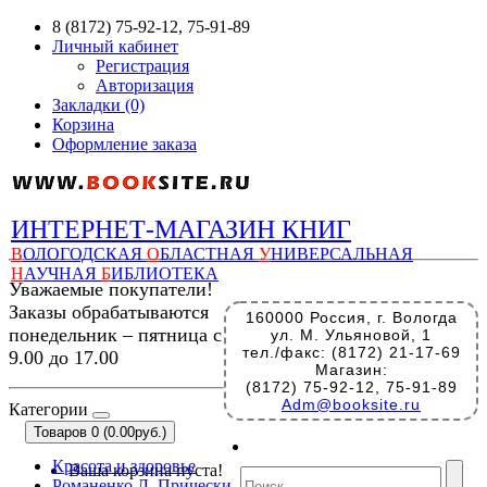
8 (8172) 75-92-12, 75-91-89
Личный кабинет
Регистрация
Авторизация
Закладки (0)
Корзина
Оформление заказа
ИНТЕРНЕТ-МАГАЗИН КНИГ
В
ОЛОГОДСКАЯ
О
БЛАСТНАЯ
У
НИВЕРСАЛЬНАЯ
Н
АУЧНАЯ
Б
ИБЛИОТЕКА
Уважаемые покупатели!
Заказы обрабатываются
160000 Россия, г. Вологда
понедельник – пятница с
ул. М. Ульяновой, 1
тел./факс: (8172) 21-17-69
9.00 до 17.00
Магазин:
(8172) 75-92-12, 75-91-89
Adm@booksite.ru
Категории
Товаров 0 (0.00руб.)
Красота и здоровье
Ваша корзина пуста!
Романенко Л. Прически,