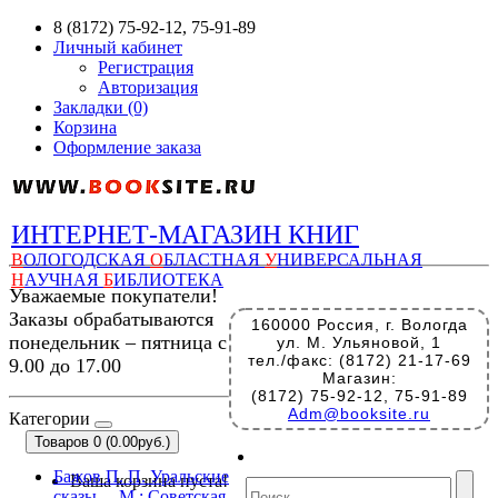
8 (8172) 75-92-12, 75-91-89
Личный кабинет
Регистрация
Авторизация
Закладки (0)
Корзина
Оформление заказа
ИНТЕРНЕТ-МАГАЗИН КНИГ
В
ОЛОГОДСКАЯ
О
БЛАСТНАЯ
У
НИВЕРСАЛЬНАЯ
Н
АУЧНАЯ
Б
ИБЛИОТЕКА
Уважаемые покупатели!
Заказы обрабатываются
160000 Россия, г. Вологда
понедельник – пятница с
ул. М. Ульяновой, 1
тел./факс: (8172) 21-17-69
9.00 до 17.00
Магазин:
(8172) 75-92-12, 75-91-89
Adm@booksite.ru
Категории
Товаров 0 (0.00руб.)
Бажов П. П. Уральские
Ваша корзина пуста!
сказы. – М.: Советская