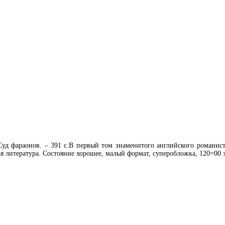
 Суд фараонов. – 391 с.В первый том знаменитого английского романис
я литература. Состояние хорошее, малый формат, суперобложка, 120=00 