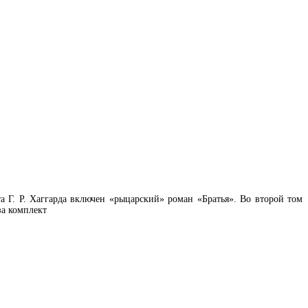
та Г. Р. Хаггарда включен «рыцарский» роман «Братья». Во второй том
за комплект