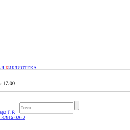
АЯ
Б
ИБЛИОТЕКА
о 17.00
рд Г. Р.
5-87916-026-2