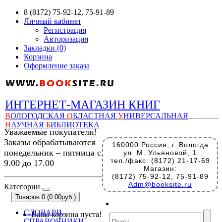
8 (8172) 75-92-12, 75-91-89
Личный кабинет
Регистрация
Авторизация
Закладки (0)
Корзина
Оформление заказа
ИНТЕРНЕТ-МАГАЗИН КНИГ
В
ОЛОГОДСКАЯ
О
БЛАСТНАЯ
У
НИВЕРСАЛЬНАЯ
Н
АУЧНАЯ
Б
ИБЛИОТЕКА
Уважаемые покупатели!
Заказы обрабатываются
160000 Россия, г. Вологда
понедельник – пятница с
ул. М. Ульяновой, 1
тел./факс: (8172) 21-17-69
9.00 до 17.00
Магазин:
(8172) 75-92-12, 75-91-89
Adm@booksite.ru
Категории
Товаров 0 (0.00руб.)
СЛОВАРИ,
Ваша корзина пуста!
СПРАВОЧНИКИ,