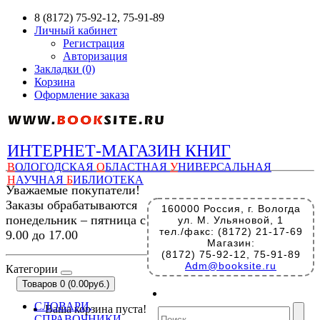
8 (8172) 75-92-12, 75-91-89
Личный кабинет
Регистрация
Авторизация
Закладки (0)
Корзина
Оформление заказа
ИНТЕРНЕТ-МАГАЗИН КНИГ
В
ОЛОГОДСКАЯ
О
БЛАСТНАЯ
У
НИВЕРСАЛЬНАЯ
Н
АУЧНАЯ
Б
ИБЛИОТЕКА
Уважаемые покупатели!
Заказы обрабатываются
160000 Россия, г. Вологда
понедельник – пятница с
ул. М. Ульяновой, 1
тел./факс: (8172) 21-17-69
9.00 до 17.00
Магазин:
(8172) 75-92-12, 75-91-89
Adm@booksite.ru
Категории
Товаров 0 (0.00руб.)
СЛОВАРИ,
Ваша корзина пуста!
СПРАВОЧНИКИ,