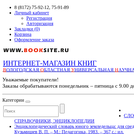
8 (8172) 75-92-12, 75-91-89
Личный кабинет
Регистрация
Авторизация
Закладки (0)
Корзина
Оформление заказа
ИНТЕРНЕТ-МАГАЗИН КНИГ
В
ОЛОГОДСКАЯ
О
БЛАСТНАЯ
У
НИВЕРСАЛЬНАЯ
Н
АУЧН
Уважаемые покупатели!
Заказы обрабатываются понедельник – пятница с 9.00 д
Категории
СЛО
СПРАВОЧНИКИ, ЭНЦИКЛОПЕДИИ
Энциклопедический словарь юного земледельца: для средн
Кузьмищев В. П. – М.: Педагогика, 1983. – 367 с.: ил.