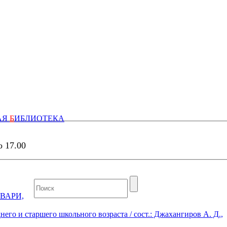
АЯ
Б
ИБЛИОТЕКА
о 17.00
ВАРИ,
его и старшего школьного возраста / сост.: Джахангиров А. Д.,