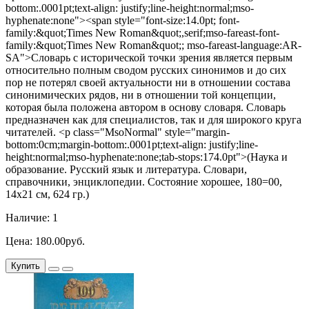
bottom:.0001pt;text-align: justify;line-height:normal;mso-
hyphenate:none"><span style="font-size:14.0pt; font-
family:&quot;Times New Roman&quot;,serif;mso-fareast-font-
family:&quot;Times New Roman&quot;; mso-fareast-language:AR-
SA">Словарь с исторической точки зрения является первым
относительно полным сводом русских синонимов и до сих
пор не потерял своей актуальности ни в отношении состава
синонимических рядов, ни в отношении той концепции,
которая была положена автором в основу словаря. Словарь
предназначен как для специалистов, так и для широкого круга
читателей. <p class="MsoNormal" style="margin-
bottom:0cm;margin-bottom:.0001pt;text-align: justify;line-
height:normal;mso-hyphenate:none;tab-stops:174.0pt">(Наука и
образование. Русский язык и литература. Словари,
справочники, энциклопедии. Состояние хорошее, 180=00,
14х21 см, 624 гр.)
Наличие: 1
Цена: 180.00руб.
Купить