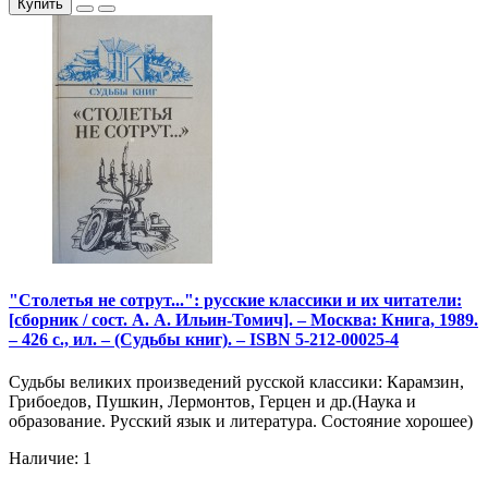
Купить
"Столетья не сотрут...": русские классики и их читатели:
[сборник / сост. А. А. Ильин-Томич]. – Москва: Книга, 1989.
– 426 с., ил. – (Судьбы книг). – ISBN 5-212-00025-4
Судьбы великих произведений русской классики: Карамзин,
Грибоедов, Пушкин, Лермонтов, Герцен и др.(Наука и
образование. Русский язык и литература. Состояние хорошее)
Наличие: 1