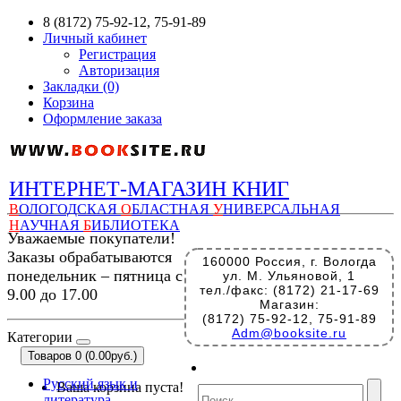
8 (8172) 75-92-12, 75-91-89
Личный кабинет
Регистрация
Авторизация
Закладки (0)
Корзина
Оформление заказа
ИНТЕРНЕТ-МАГАЗИН КНИГ
В
ОЛОГОДСКАЯ
О
БЛАСТНАЯ
У
НИВЕРСАЛЬНАЯ
Н
АУЧНАЯ
Б
ИБЛИОТЕКА
Уважаемые покупатели!
Заказы обрабатываются
160000 Россия, г. Вологда
понедельник – пятница с
ул. М. Ульяновой, 1
тел./факс: (8172) 21-17-69
9.00 до 17.00
Магазин:
(8172) 75-92-12, 75-91-89
Adm@booksite.ru
Категории
Товаров 0 (0.00руб.)
Русский язык и
Ваша корзина пуста!
литература