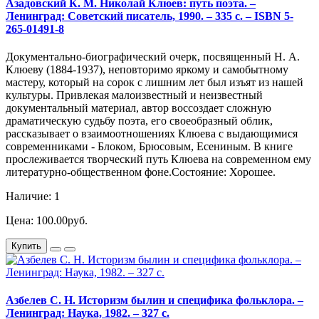
Азадовский К. М. Николай Клюев: путь поэта. –
Ленинград: Советский писатель, 1990. – 335 с. – ISBN 5-
265-01491-8
Документально-биографический очерк, посвященный Н. А.
Клюеву (1884-1937), неповторимо яркому и самобытному
мастеру, который на сорок с лишним лет был изъят из нашей
культуры. Привлекая малоизвестный и неизвестный
документальный материал, автор воссоздает сложную
драматическую судьбу поэта, его своеобразный облик,
рассказывает о взаимоотношениях Клюева с выдающимися
современниками - Блоком, Брюсовым, Есениным. В книге
прослеживается творческий путь Клюева на современном ему
литературно-общественном фоне.Состояние: Хорошее.
Наличие: 1
Цена: 100.00руб.
Купить
Азбелев С. Н. Историзм былин и специфика фольклора. –
Ленинград: Наука, 1982. – 327 с.