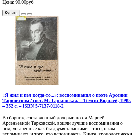
Цена: 90.00руб.
Купить
«Я жил и пел когда-то...»: воспоминания о поэте Арсении
Тарковском / сост. М. Тарковская. – Томск: Водолей, 1999.
– 352 с. – ISBN 5-7137-0118-2
В сборник, составленный дочерью поэта Марией
Арсеньевной Тарковской, вошли лучшие воспоминания о
нем, «озаренные как бы двумя талантами – того, о ком
вспоминают, и того, кто вспоминает». Книга, хронологически