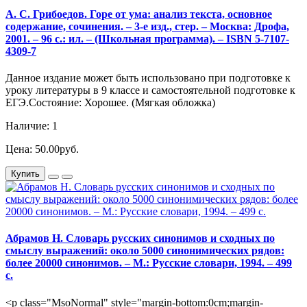
А. С. Грибоедов. Горе от ума: анализ текста, основное
содержание, сочинения. – 3-е изд., стер. – Москва: Дрофа,
2001. – 96 с.: ил. – (Школьная программа). – ISBN 5-7107-
4309-7
Данное издание может быть использовано при подготовке к
уроку литературы в 9 классе и самостоятельной подготовке к
ЕГЭ.Состояние: Хорошее. (Мягкая обложка)
Наличие: 1
Цена: 50.00руб.
Купить
Абрамов Н. Словарь русских синонимов и сходных по
смыслу выражений: около 5000 синонимических рядов:
более 20000 синонимов. – М.: Русские словари, 1994. – 499
с.
<p class="MsoNormal" style="margin-bottom:0cm;margin-