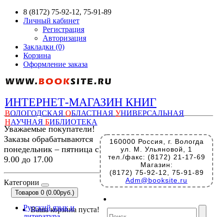
8 (8172) 75-92-12, 75-91-89
Личный кабинет
Регистрация
Авторизация
Закладки (0)
Корзина
Оформление заказа
ИНТЕРНЕТ-МАГАЗИН КНИГ
В
ОЛОГОДСКАЯ
О
БЛАСТНАЯ
У
НИВЕРСАЛЬНАЯ
Н
АУЧНАЯ
Б
ИБЛИОТЕКА
Уважаемые покупатели!
Заказы обрабатываются
160000 Россия, г. Вологда
понедельник – пятница с
ул. М. Ульяновой, 1
тел./факс: (8172) 21-17-69
9.00 до 17.00
Магазин:
(8172) 75-92-12, 75-91-89
Adm@booksite.ru
Категории
Товаров 0 (0.00руб.)
Русский язык и
Ваша корзина пуста!
литература