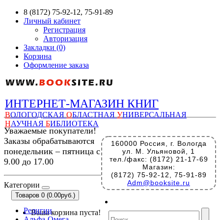
8 (8172) 75-92-12, 75-91-89
Личный кабинет
Регистрация
Авторизация
Закладки (0)
Корзина
Оформление заказа
ИНТЕРНЕТ-МАГАЗИН КНИГ
В
ОЛОГОДСКАЯ
О
БЛАСТНАЯ
У
НИВЕРСАЛЬНАЯ
Н
АУЧНАЯ
Б
ИБЛИОТЕКА
Уважаемые покупатели!
Заказы обрабатываются
160000 Россия, г. Вологда
понедельник – пятница с
ул. М. Ульяновой, 1
тел./факс: (8172) 21-17-69
9.00 до 17.00
Магазин:
(8172) 75-92-12, 75-91-89
Adm@booksite.ru
Категории
Товаров 0 (0.00руб.)
Религии
Ваша корзина пуста!
Альфа-Омега