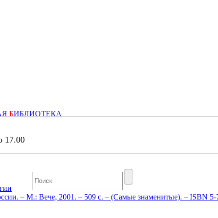
АЯ
Б
ИБЛИОТЕКА
о 17.00
гии
ии. – М.: Вече, 2001. – 509 с. – (Самые знаменитые). – ISBN 5-