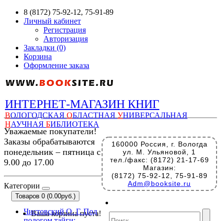
8 (8172) 75-92-12, 75-91-89
Личный кабинет
Регистрация
Авторизация
Закладки (0)
Корзина
Оформление заказа
ИНТЕРНЕТ-МАГАЗИН КНИГ
В
ОЛОГОДСКАЯ
О
БЛАСТНАЯ
У
НИВЕРСАЛЬНАЯ
Н
АУЧНАЯ
Б
ИБЛИОТЕКА
Уважаемые покупатели!
Заказы обрабатываются
160000 Россия, г. Вологда
понедельник – пятница с
ул. М. Ульяновой, 1
тел./факс: (8172) 21-17-69
9.00 до 17.00
Магазин:
(8172) 75-92-12, 75-91-89
Adm@booksite.ru
Категории
Товаров 0 (0.00руб.)
Чистовский О. Г. Под
Ваша корзина пуста!
пологом тайги: