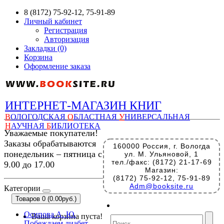
8 (8172) 75-92-12, 75-91-89
Личный кабинет
Регистрация
Авторизация
Закладки (0)
Корзина
Оформление заказа
ИНТЕРНЕТ-МАГАЗИН КНИГ
В
ОЛОГОДСКАЯ
О
БЛАСТНАЯ
У
НИВЕРСАЛЬНАЯ
Н
АУЧНАЯ
Б
ИБЛИОТЕКА
Уважаемые покупатели!
Заказы обрабатываются
160000 Россия, г. Вологда
понедельник – пятница с
ул. М. Ульяновой, 1
тел./факс: (8172) 21-17-69
9.00 до 17.00
Магазин:
(8172) 75-92-12, 75-91-89
Adm@booksite.ru
Категории
Товаров 0 (0.00руб.)
Осипова А. Ю.
Ваша корзина пуста!
Побеждаем диабет.