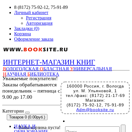
8 (8172) 75-92-12, 75-91-89
Личный кабинет
Регистрация
Авторизация
Закладки (0)
Корзина
Оформление заказа
ИНТЕРНЕТ-МАГАЗИН КНИГ
В
ОЛОГОДСКАЯ
О
БЛАСТНАЯ
У
НИВЕРСАЛЬНАЯ
Н
АУЧНАЯ
Б
ИБЛИОТЕКА
Уважаемые покупатели!
Заказы обрабатываются
160000 Россия, г. Вологда
понедельник – пятница с
ул. М. Ульяновой, 1
тел./факс: (8172) 21-17-69
9.00 до 17.00
Магазин:
(8172) 75-92-12, 75-91-89
Adm@booksite.ru
Категории
Товаров 0 (0.00руб.)
НАУКА И
Ваша корзина пуста!
ОБРАЗОВАНИЕ