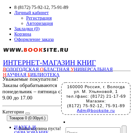
8 (8172) 75-92-12, 75-91-89
Личный кабинет
Регистрация
Авторизация
Закладки (0)
Корзина
Оформление заказа
ИНТЕРНЕТ-МАГАЗИН КНИГ
В
ОЛОГОДСКАЯ
О
БЛАСТНАЯ
У
НИВЕРСАЛЬНАЯ
Н
АУЧНАЯ
Б
ИБЛИОТЕКА
Уважаемые покупатели!
Заказы обрабатываются
160000 Россия, г. Вологда
понедельник – пятница с
ул. М. Ульяновой, 1
тел./факс: (8172) 21-17-69
9.00 до 17.00
Магазин:
(8172) 75-92-12, 75-91-89
Adm@booksite.ru
Категории
Товаров 0 (0.00руб.)
НАУКА И
Ваша корзина пуста!
ОБРАЗОВАНИЕ