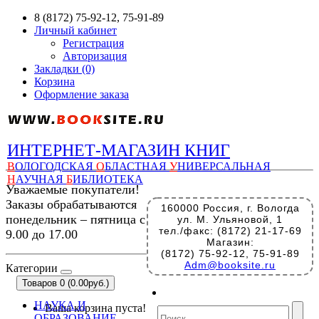
8 (8172) 75-92-12, 75-91-89
Личный кабинет
Регистрация
Авторизация
Закладки (0)
Корзина
Оформление заказа
ИНТЕРНЕТ-МАГАЗИН КНИГ
В
ОЛОГОДСКАЯ
О
БЛАСТНАЯ
У
НИВЕРСАЛЬНАЯ
Н
АУЧНАЯ
Б
ИБЛИОТЕКА
Уважаемые покупатели!
Заказы обрабатываются
160000 Россия, г. Вологда
понедельник – пятница с
ул. М. Ульяновой, 1
тел./факс: (8172) 21-17-69
9.00 до 17.00
Магазин:
(8172) 75-92-12, 75-91-89
Adm@booksite.ru
Категории
Товаров 0 (0.00руб.)
НАУКА И
Ваша корзина пуста!
ОБРАЗОВАНИЕ